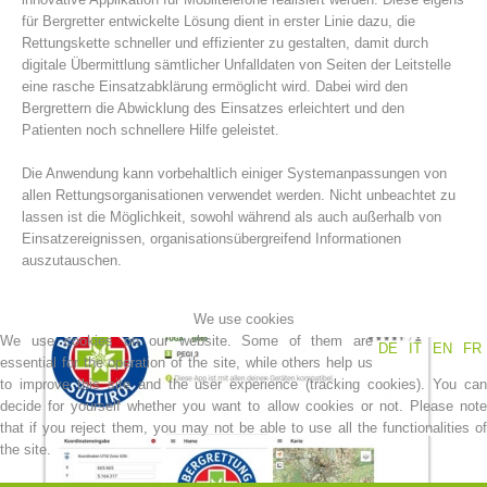
für Bergretter entwickelte Lösung dient in erster Linie dazu, die
Rettungskette schneller und effizienter zu gestalten, damit durch
digitale Übermittlung sämtlicher Unfalldaten von Seiten der Leitstelle
eine rasche Einsatzabklärung ermöglicht wird. Dabei wird den
Bergrettern die Abwicklung des Einsatzes erleichtert und den
Patienten noch schnellere Hilfe geleistet.
Die Anwendung kann vorbehaltlich einiger Systemanpassungen von
allen Rettungsorganisationen verwendet werden. Nicht unbeachtet zu
lassen ist die Möglichkeit, sowohl während als auch außerhalb von
Einsatzereignissen, organisationsübergreifend Informationen
auszutauschen.
Mountain Rescue Stations
We use cookies
We use cookies on our website. Some of them are
DE
IT
EN
FR
essential for the operation of the site, while others help us
to improve this site and the user experience (tracking cookies). You can
decide for yourself whether you want to allow cookies or not. Please note
that if you reject them, you may not be able to use all the functionalities of
the site.