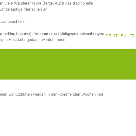
n viele Wanderer in die Berge. Auch das traditionelle
 wanderlustige Menschen an.
Annual report
Training
s zu beachten:
sich. Die Tour muss wie immer sorgfältig geplant werden,
 (tracking cookies). You can decide for yourself whether you
DE
IT
EN
FR
itigen Rückkehr gedacht werden muss.
Prevention
The PEER Group
hört immer, ab jetzt umso mehr, in den Rucksack, damit man
elheit nicht vom Weg abkommt.
gen ändern ihre Betriebszeiten. Um unerwünschte
meiden, sollte man sich darüber vor Beginn der Bergtour gut
 operations
Contact
genen Schutzhütten werden in den kommenden Wochen ihre