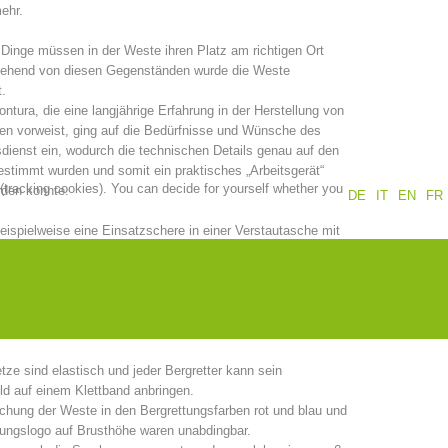
ehr.
Annual report
Training
Dinge müssen in der Weste ihren Platz am richtigen Ort
gehend von diesen Gegenständen wurde die Weste
.
ntura, die eine langjährige Erfahrung in der Herstellung von
en vorweist, ging auf die Bedürfnisse und Wünsche des
Prevention
The PEER Group
dienst ein, wodurch die technischen Details genau auf den
stimmt wurden und somit ein praktisches „Arbeitsgerät“
 (tracking cookies). You can decide for yourself whether you
erden konnte.
DE
IT
EN
FR
ispielweise eine Einsatzschere in einer Verstautasche mit
 angebracht und innenseitige Schlaufen eingenäht, damit der
 operations
Contact
tegriert werden kann.
 Funkgeräteholster angebracht, eine Schlaufe zur Befestigung
rophones, eine Rückentasche und 2 Seitentaschen für
inisches Material.
tze sind elastisch und jeder Bergretter kann sein
d auf einem Klettband anbringen.
ichung der Weste in den Bergrettungsfarben rot und blau und
tungslogo auf Brusthöhe waren unabdingbar.