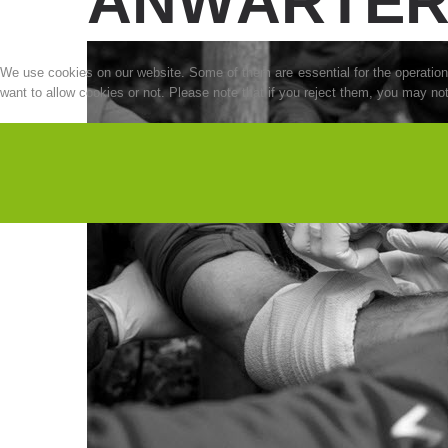
ANWÄRTE
We use cookies on our website. Some of them are essential for the operation o
want to allow cookies or not. Please note that if you reject them, you may not b