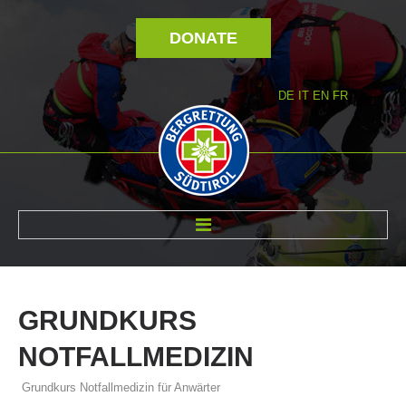
DONATE
DE
IT
EN
FR
ABOUT US
GRUNDKURS
NOTFALLMEDIZIN
Grundkurs Notfallmedizin für Anwärter