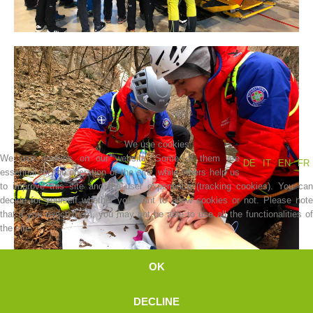
We use cookies
We use cookies on our website. Some of them are
DE
IT
EN
FR
essential for the operation of the site, while others help us
Board of Management
to improve this site and the user experience (tracking cookies). You can
decide for yourself whether you want to allow cookies or not. Please note
that if you reject them, you may not be able to use all the functionalities of
the site.
OK
DECLINE