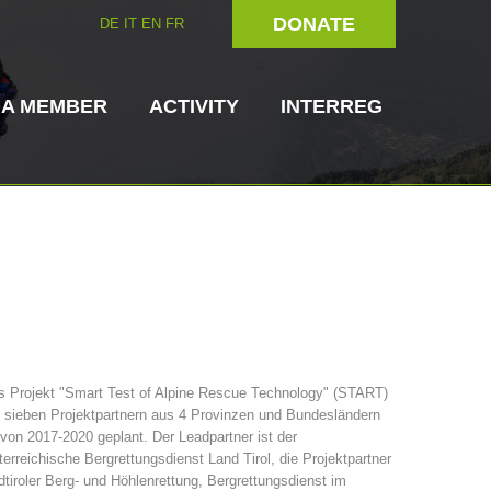
DONATE
DE
IT
EN
FR
 A MEMBER
ACTIVITY
INTERREG
Dog Handlers
On-Site Helpers
s Projekt "Smart Test of Alpine Rescue Technology" (START)
 sieben Projektpartnern aus 4 Provinzen und Bundesländern
ain Rescue
3023 - START
ITAT 4112 - RESYST
Board of Management
 von 2017-2020 geplant. Der Leadpartner ist der
ns
erreichische Bergrettungsdienst Land Tirol, die Projektpartner
tiroler Berg- und Höhlenrettung, Bergrettungsdienst im