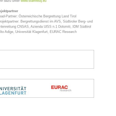
hr dazu unter
www.startresq.eu
ojektpartner
ead-Partner: Österreichische Bergrettung Land Tirol
rojektpartner: Bergrettungsdienst im AVS, Südtiroler Berg- und
lenrettung CNSAS, Azienda UlSS n.1 Dolomiti, IDM Südtirol
lto Adige, Universität Klagenfurt, EURAC Research