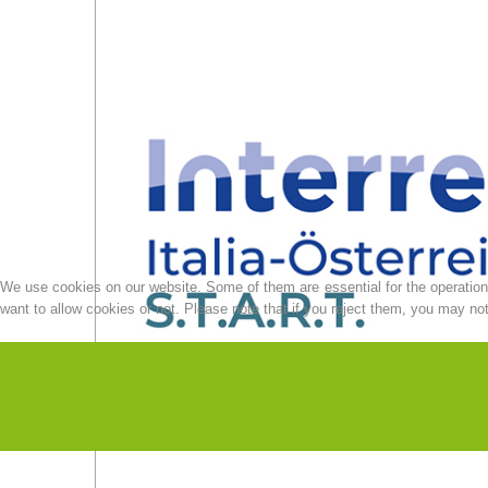
We use cookies on our website. Some of them are essential for the operation o
want to allow cookies or not. Please note that if you reject them, you may not b