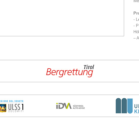
Me
Pr
- L
- P
Höh
– A