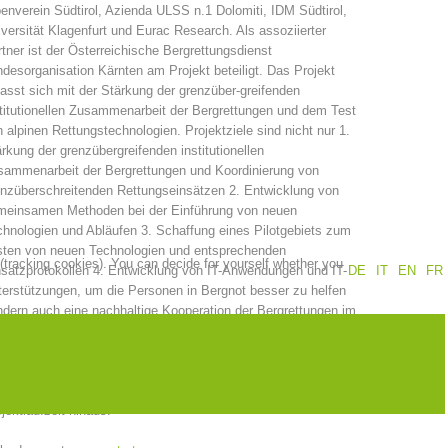
enverein Südtirol, Azienda ULSS n.1 Dolomiti, IDM Südtirol,
versität Klagenfurt und Eurac Research. Als assoziierter
Annual report
Training
tner ist der Österreichische Bergrettungsdienst
desorganisation Kärnten am Projekt beteiligt. Das Projekt
asst sich mit der Stärkung der grenzüber-greifenden
titutionellen Zusammenarbeit der Bergrettungen und dem Test
 alpinen Rettungstechnologien. Projektziele sind nicht nur 1.
Prevention
The PEER Group
rkung der grenzübergreifenden institutionellen
sammenarbeit der Bergrettungen und Koordinierung von
nzüberschreitenden Rettungseinsätzen 2. Entwicklung von
meinsamen Methoden bei der Einführung von neuen
hnologien und Abläufen 3. Schaffung eines Pilotgebiets zum
sten von neuen Technologien und entsprechenden
 (tracking cookies). You can decide for yourself whether you
 operations
Contact
satzprotokollen 4. Entwicklung von IT-Anwendungen und IT-
DE
IT
EN
FR
erstützungen, um die Personen in Bergnot besser zu helfen
dern auch eine nachhaltige Kooperation der Bergrettungen im
nzgebiet und für gemeinsame internationale Einsätze sowie
ammenarbeit zur effiziente (und Kosteneinsparenden)
passung und Einsatzerprobung von neue Technologien zur
imierten Rettungskette im alpinen Gelände über die
jektlaufzeit hinaus.