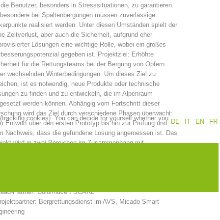
 die Benutzer, besonders in Stresssituationen, zu garantieren.
sbesondere bei Spaltenbergungen müssen zuverlässige
Annual report
Training
erpunkte realisiert werden. Unter diesen Umständen spielt der
e Zeitverlust, aber auch die Sicherheit, aufgrund eher
rovisierter Lösungen eine wichtige Rolle, wobei ein großes
besserungspotenzial gegeben ist. Projektziel: Erhöhte
herheit für die Rettungsteams bei der Bergung von Opfern
Prevention
The PEER Group
ter wechselnden Winterbedingungen. Um dieses Ziel zu
eichen, ist es notwendig, neue Produkte oder technische
ungen zu finden und zu entwickeln, die im Alpenraum
gesetzt werden können. Abhängig vom Fortschritt dieser
schung wird das Ziel durch verschiedene Phasen überwacht:
 (tracking cookies). You can decide for yourself whether you
DE
IT
EN
FR
 Entwurf über den ersten Prototyp bis hin zur Prüfung und
 operations
Contact
m Nachweis, dass die gefundene Lösung angemessen ist. Das
ojekt wird in zwei Bereichen im Zusammenhang mit
terrettungsaktivitäten entwickelt: eine Dampfsonde zur
rgung von Lawinenverschütteten und ein Ankersystem.
ojektpartner
Lead-Partner: Dolomiticert SCARL
rojektpartner: Bergrettungsdienst im AVS, Micado Smart
gineering