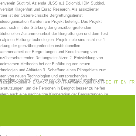
enverein Südtirol, Azienda ULSS n.1 Dolomiti, IDM Südtirol,
versität Klagenfurt und Eurac Research. Als assoziierter
Annual report
Training
tner ist der Österreichische Bergrettungsdienst
desorganisation Kärnten am Projekt beteiligt. Das Projekt
asst sich mit der Stärkung der grenzüber-greifenden
titutionellen Zusammenarbeit der Bergrettungen und dem Test
 alpinen Rettungstechnologien. Projektziele sind nicht nur 1.
Prevention
The PEER Group
rkung der grenzübergreifenden institutionellen
sammenarbeit der Bergrettungen und Koordinierung von
nzüberschreitenden Rettungseinsätzen 2. Entwicklung von
meinsamen Methoden bei der Einführung von neuen
hnologien und Abläufen 3. Schaffung eines Pilotgebiets zum
sten von neuen Technologien und entsprechenden
 (tracking cookies). You can decide for yourself whether you
 operations
Contact
satzprotokollen 4. Entwicklung von IT-Anwendungen und IT-
DE
IT
EN
FR
erstützungen, um die Personen in Bergnot besser zu helfen
dern auch eine nachhaltige Kooperation der Bergrettungen im
nzgebiet und für gemeinsame internationale Einsätze sowie
ammenarbeit zur effiziente (und Kosteneinsparenden)
passung und Einsatzerprobung von neue Technologien zur
imierten Rettungskette im alpinen Gelände über die
jektlaufzeit hinaus.