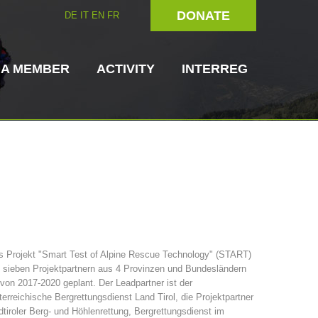
DONATE
DE
IT
EN
FR
 A MEMBER
ACTIVITY
INTERREG
Dog Handlers
On-Site Helpers
s Projekt "Smart Test of Alpine Rescue Technology" (START)
 sieben Projektpartnern aus 4 Provinzen und Bundesländern
ain Rescue
3023 - START
ITAT 4112 - RESYST
Board of Management
 von 2017-2020 geplant. Der Leadpartner ist der
ns
erreichische Bergrettungsdienst Land Tirol, die Projektpartner
tiroler Berg- und Höhlenrettung, Bergrettungsdienst im