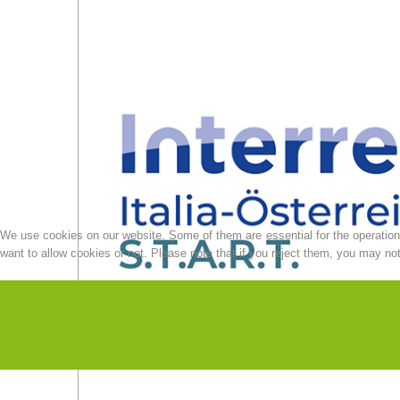
We use cookies on our website. Some of them are essential for the operation o
want to allow cookies or not. Please note that if you reject them, you may not b