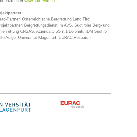
hr dazu unter
www.startresq.eu
ojektpartner
ead-Partner: Österreichische Bergrettung Land Tirol
rojektpartner: Bergrettungsdienst im AVS, Südtiroler Berg- und
lenrettung CNSAS, Azienda UlSS n.1 Dolomiti, IDM Südtirol
lto Adige, Universität Klagenfurt, EURAC Research