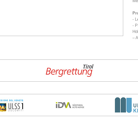
Me
Pr
- L
- P
Höh
– A