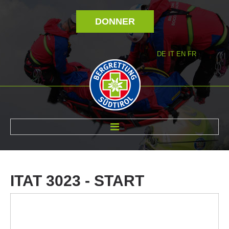
DONNER
DE
IT
EN
FR
RÉVOLTÉ NOUS
ITAT
3023
-
START