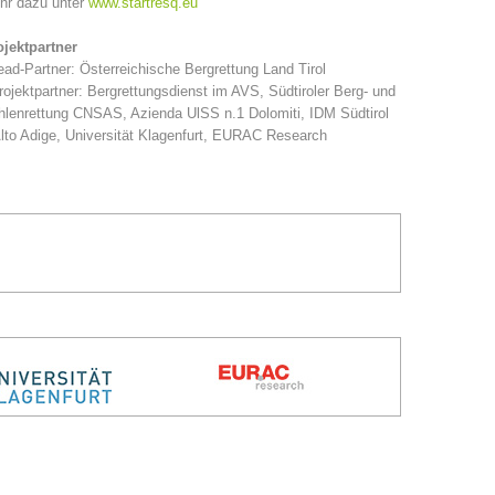
hr dazu unter
www.startresq.eu
ojektpartner
ead-Partner: Österreichische Bergrettung Land Tirol
rojektpartner: Bergrettungsdienst im AVS, Südtiroler Berg- und
lenrettung CNSAS, Azienda UlSS n.1 Dolomiti, IDM Südtirol
lto Adige, Universität Klagenfurt, EURAC Research