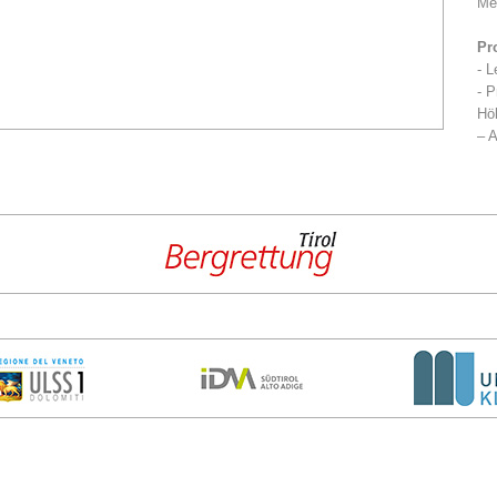
Me
Pr
- L
- P
Höh
– A