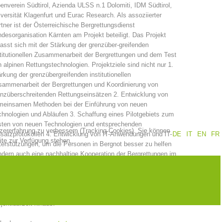
enverein Südtirol, Azienda ULSS n.1 Dolomiti, IDM Südtirol,
versität Klagenfurt und Eurac Research. Als assoziierter
Jahresberichte
Ausbildung
tner ist der Österreichische Bergrettungsdienst
desorganisation Kärnten am Projekt beteiligt. Das Projekt
asst sich mit der Stärkung der grenzüber-greifenden
titutionellen Zusammenarbeit der Bergrettungen und dem Test
 alpinen Rettungstechnologien. Projektziele sind nicht nur 1.
Prävention
PEER
rkung der grenzübergreifenden institutionellen
sammenarbeit der Bergrettungen und Koordinierung von
nzüberschreitenden Rettungseinsätzen 2. Entwicklung von
meinsamen Methoden bei der Einführung von neuen
hnologien und Abläufen 3. Schaffung eines Pilotgebiets zum
ze
Kontakt
sten von neuen Technologien und entsprechenden
tzererfahrung zu verbessern (Tracking Cookies). Sie können
satzprotokollen 4. Entwicklung von IT-Anwendungen und IT-
DE
IT
EN
FR
ite zur Verfügung stehen.
erstützungen, um die Personen in Bergnot besser zu helfen
dern auch eine nachhaltige Kooperation der Bergrettungen im
nzgebiet und für gemeinsame internationale Einsätze sowie
ammenarbeit zur effiziente (und Kosteneinsparenden)
passung und Einsatzerprobung von neue Technologien zur
imierten Rettungskette im alpinen Gelände über die
jektlaufzeit hinaus.