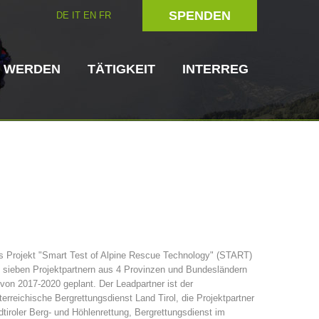
SPENDEN
DE
IT
EN
FR
D WERDEN
TÄTIGKEIT
INTERREG
Hundeführer
Helfer vor Ort
s Projekt "Smart Test of Alpine Rescue Technology" (START)
 sieben Projektpartnern aus 4 Provinzen und Bundesländern
ttungsstellen
3023 - START
ITAT 4112 - RESYST
Vorstand
 von 2017-2020 geplant. Der Leadpartner ist der
erreichische Bergrettungsdienst Land Tirol, die Projektpartner
tiroler Berg- und Höhlenrettung, Bergrettungsdienst im