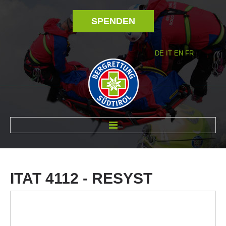
SPENDEN
DE
IT
EN
FR
ÜBER UNS
ITAT
4112
-
RESYST