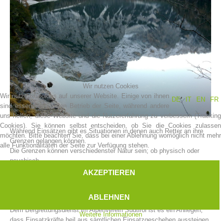
Wir nutzen Cookies
Wir nutzen Cookies auf unserer Website. Einige von ihnen
DE
IT
EN
FR
sind essenziell für den Betrieb der Seite, während andere
uns helfen, diese Website und die Nutzererfahrung zu verbessern (Tracking
Vereinsgeschichte
Cookies). Sie können selbst entscheiden, ob Sie die Cookies zulassen
Während Einsätzen gibt es Situationen in denen auch Retter an ihre
möchten. Bitte beachten Sie, dass bei einer Ablehnung womöglich nicht mehr
Grenzen gelangen können.
alle Funktionalitäten der Seite zur Verfügung stehen.
Die Grenzen können verschiedenster Natur sein; ob physisch oder
psychisch.
Man kann von einem Bergretter nicht verlangen, dass er wie eine
AKZEPTIEREN
Maschine funktioniert und alle Sorgen und Nöte wegsteckt, welche
ihm bei einem Einsatz geblieben sind.
ABLEHNEN
Einsätze gehen Jedem Nahe! In welcher Form auch immer.
Dem Bergrettungsdienst im Alpenverein Südtirol ist es ein Anliegen,
Weitere Informationen
dass Einsatzkräfte heil aus sämtlichen Einsatzgeschehen aussteigen