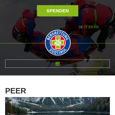
SPENDEN
DE
IT
EN
FR
ÜBER UNS
PEER