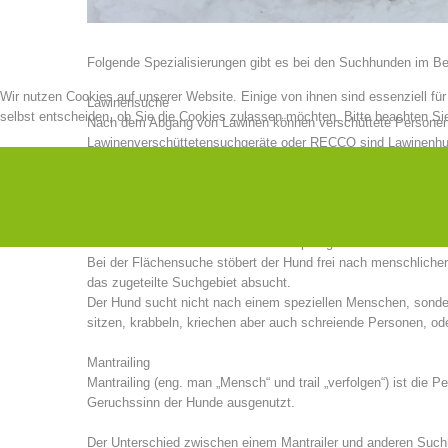
Folgende Spezialisierungen gibt es bei den Suchhunden im Be
Wir nutzen Cookies auf unserer Website. Einige von ihnen sind essenziell fü
Lawinensuche
selbst entscheiden, ob Sie die Cookies zulassen möchten. Bitte beachten Sie
Nach dem Abgang von Lawinen können verschüttete Personen 
Lawinenverschüttetensuchgeräte oder RECCO sind Lawinenhunde
Hund und Führer sehr aufwendig und belastend. Da er als eine
Einsatzabläufen verfügen. Der Hund darf sich nicht von ande
Flächensuche
Der Flächensuchhund hat seinen Ursprung in den beiden Weltk
Bei der Flächensuche stöbert der Hund frei nach menschliche
das zugeteilte Suchgebiet absucht.
Der Hund sucht nicht nach einem speziellen Menschen, sondern z
sitzen, krabbeln, kriechen aber auch schreiende Personen, od
Mantrailing
Mantrailing (eng. man „Mensch“ und trail „verfolgen“) ist di
Geruchssinn der Hunde ausgenutzt.
Der Unterschied zwischen einem Mantrailer und anderen Suchh