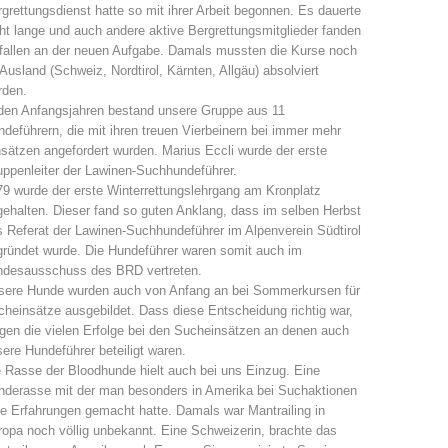
grettungsdienst hatte so mit ihrer Arbeit begonnen. Es dauerte
ht lange und auch andere aktive Bergrettungsmitglieder fanden
Jahresberichte
Ausbildung
fallen an der neuen Aufgabe. Damals mussten die Kurse noch
Ausland (Schweiz, Nordtirol, Kärnten, Allgäu) absolviert
rden.
 den Anfangsjahren bestand unsere Gruppe aus 11
deführern, die mit ihren treuen Vierbeinern bei immer mehr
Prävention
PEER
sätzen angefordert wurden. Marius Eccli wurde der erste
ppenleiter der Lawinen-Suchhundeführer.
9 wurde der erste Winterrettungslehrgang am Kronplatz
ehalten. Dieser fand so guten Anklang, dass im selben Herbst
 Referat der Lawinen-Suchhundeführer im Alpenverein Südtirol
ze
Kontakt
ründet wurde. Die Hundeführer waren somit auch im
ndesausschuss des BRD vertreten.
sere Hunde wurden auch von Anfang an bei Sommerkursen für
heinsätze ausgebildet. Dass diese Entscheidung richtig war,
gen die vielen Erfolge bei den Sucheinsätzen an denen auch
ere Hundeführer beteiligt waren.
 Rasse der Bloodhunde hielt auch bei uns Einzug. Eine
nderasse mit der man besonders in Amerika bei Suchaktionen
e Erfahrungen gemacht hatte. Damals war Mantrailing in
opa noch völlig unbekannt. Eine Schweizerin, brachte das