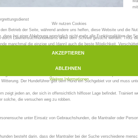
Man
mit
rgrettungsdienst
Wir nutzen Cookies
r den Betrieb der Seite, während andere uns helfen, diese Website und die Nu
, dass bei einer Ablehnung womöglich nicht mehr alle Funktionalitäten der Se
durch Lawinensuchhundeteams unter dem Schnee gesucht werden. Trotz des 
 manchmal die einzige und (dann) auch die beste Möglichkeit, Verschüttete s
r der Ersten am Einsatzort eintrifft, muss der Hundeführer über umfangreich
AKZEPTIEREN
ren Hunden, Sondierketten, LVS-Suchteams und anderen störenden Einflüssen
ABLEHNEN
riegen. Hier hatte er die Aufgaben verwundete Soldaten aufzuspüren und de
Weitere Informationen
r Witterung. Der Hundeführer gibt dem Hund ein Suchgebiet vor und muss unte
eigt jeden an, der sich in offensichtlich hilfloser Lage befindet. Trainiert w
er solche, die versuchen weg zu robben.
e Personensuche unter Einsatz von Gebrauchshunden, die Mantrailer oder Pers
unden besteht darin, dass der Mantrailer bei der Suche verschiedene mensc