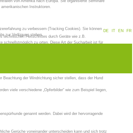
trailen von Amerika nach Europa. Sie organisierte Seminare
 amerikanischen Instruktoren.
tzererfahrung zu verbessern (Tracking Cookies). Sie können
DE
IT
EN
FR
ite zur Verfügung stehen.
technischen Fortschrittes durch Geräte wie z.B.
chnellstmöglich zu orten. Diese Art der Sucharbeit ist für
e Kenntnisse in Abklärung, Gefahreneinschätzung und
 ablenken lassen.
n Sanitätsmannschaften zu melden.
r Beachtung der Windrichtung sicher stellen, dass der Hund
erden viele verschiedene „Opferbilder“ wie zum Beispiel liegen,
onenspürhunde genannt werden. Dabei wird der hervorragende
hliche Gerüche voneinander unterscheiden kann und sich trotz