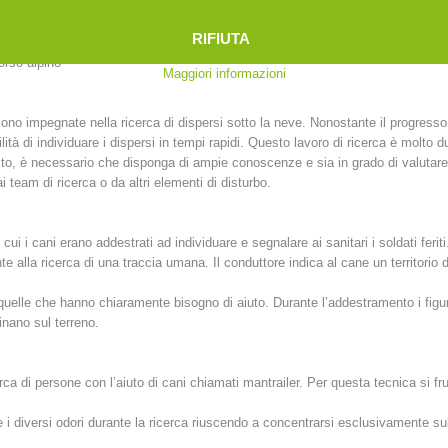
tec
lei
RIFIUTA
orso alpino
Maggiori informazioni
no impegnate nella ricerca di dispersi sotto la neve. Nonostante il progres
ità di individuare i dispersi in tempi rapidi. Questo lavoro di ricerca è molto 
sto, è necessario che disponga di ampie conoscenze e sia in grado di valutare r
 team di ricerca o da altri elementi di disturbo.
 cui i cani erano addestrati ad individuare e segnalare ai sanitari i soldati feriti
mente alla ricerca di una traccia umana. Il conduttore indica al cane un territori
quelle che hanno chiaramente bisogno di aiuto. Durante l’addestramento i figur
inano sul terreno.
cerca di persone con l’aiuto di cani chiamati mantrailer. Per questa tecnica si fru
re i diversi odori durante la ricerca riuscendo a concentrarsi esclusivamente s