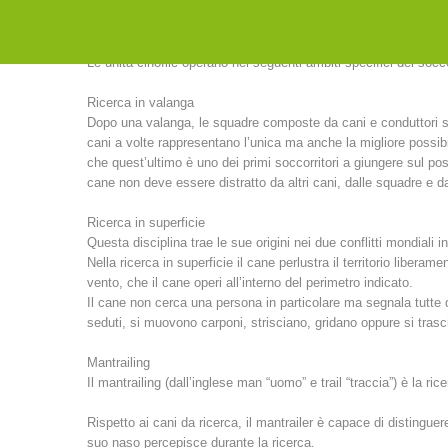
Le unità cinofile operano nei seguenti ambiti specifici del socc
Ricerca in valanga
Dopo una valanga, le squadre composte da cani e conduttori so
cani a volte rappresentano l’unica ma anche la migliore possibil
che quest’ultimo è uno dei primi soccorritori a giungere sul po
cane non deve essere distratto da altri cani, dalle squadre e dai
Ricerca in superficie
Questa disciplina trae le sue origini nei due conflitti mondiali in
Nella ricerca in superficie il cane perlustra il territorio libera
vento, che il cane operi all’interno del perimetro indicato.
Il cane non cerca una persona in particolare ma segnala tutte 
seduti, si muovono carponi, strisciano, gridano oppure si trasc
Mantrailing
Il mantrailing (dall’inglese man “uomo” e trail “traccia”) è la ri
Rispetto ai cani da ricerca, il mantrailer è capace di distingue
suo naso percepisce durante la ricerca.