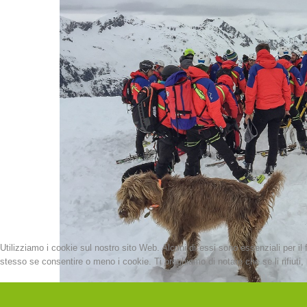
Utilizziamo i cookie sul nostro sito Web. Alcuni di essi sono essenziali per il 
stesso se consentire o meno i cookie. Ti preghiamo di notare che se li rifiuti, p