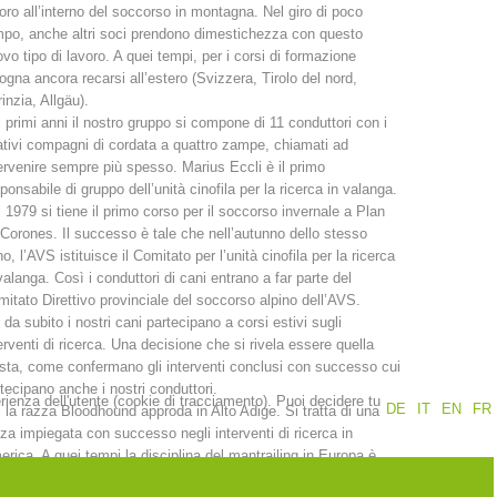
oro all’interno del soccorso in montagna. Nel giro di poco
po, anche altri soci prendono dimestichezza con questo
Rapporti annuali
Formazione
vo tipo di lavoro. A quei tempi, per i corsi di formazione
ogna ancora recarsi all’estero (Svizzera, Tirolo del nord,
inzia, Allgäu).
 primi anni il nostro gruppo si compone di 11 conduttori con i
ativi compagni di cordata a quattro zampe, chiamati ad
ervenire sempre più spesso. Marius Eccli è il primo
ponsabile di gruppo dell’unità cinofila per la ricerca in valanga.
Prevenzione
PEER
 1979 si tiene il primo corso per il soccorso invernale a Plan
Corones. Il successo è tale che nell’autunno dello stesso
o, l’AVS istituisce il Comitato per l’unità cinofila per la ricerca
valanga. Così i conduttori di cani entrano a far parte del
nti
Contatti
itato Direttivo provinciale del soccorso alpino dell’AVS.
 da subito i nostri cani partecipano a corsi estivi sugli
erventi di ricerca. Una decisione che si rivela essere quella
sta, come confermano gli interventi conclusi con successo cui
tecipano anche i nostri conduttori.
erienza dell'utente (cookie di tracciamento). Puoi decidere tu
DE
IT
EN
FR
 la razza Bloodhound approda in Alto Adige. Si tratta di una
za impiegata con successo negli interventi di ricerca in
rica. A quei tempi la disciplina del mantrailing in Europa è
ora sconosciuta. È grazie ad una donna svizzera che questa