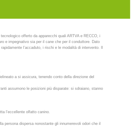
nica approda in Europa e si diffonde grazie a dei seminari che
 stessa organizza con istruttori americani.
so tecnologico offerto da apparecchi quali ARTVA e RECCO, i
duro e impegnativo sia per il cane che per il conduttore. Dato
apidamente l’accaduto, i rischi e le modalità di intervento. Il
.
o delineato a si assicura, tenendo conto della direzione del
anti assumono le posizioni più disparate: si sdraiano, stanno
tta l’eccellente olfatto canino.
ulla persona dispersa nonostante gli innumerevoli odori che il