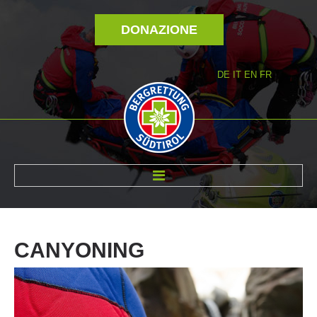
DONAZIONE
DE
IT
EN
FR
DI NOI
CANYONING