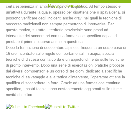
libero in piccole piscine naturali. Insomma, il canyoning richiede una
Maggiori informazioni
certa esperienza in ambiente alpino e acquatico. Al tempo stesso è
un’attività durante la quale, spesso per disattenzione o spavalderia, si
possono verificare degli incidenti anche gravi nei quali le tecniche di
soccorso tradizionali non sempre permettono di intervenire. Per
questo motivo, su tutto il territorio provinciale sono pronti ad
intervenire dei soccorritori con una formazione specifica capaci di
prestare il primo soccorso anche in questi casi.
Dopo la formazione di soccorritore alpino si frequenta un corso base di
16 ore incentrato sulle regole comportamentali in acqua, speciali
tecniche di discesa con la corda e un approfondimento sulle tecniche
di pronto intervento. Dopo una serie di esercitazioni pratiche proposte
dai diversi comprensori e un corso di tre giorni dedicato a specifiche
Stazioni del soccorso alpino
tecniche di salvataggio e alla tattica d’intervento, l’operatore ottiene la
qualifica di soccorritore in forra. Grazie ad una formazione continua
specifica, i nostri tecnici sono costantemente aggiornati sulle ultime
novità di settore.