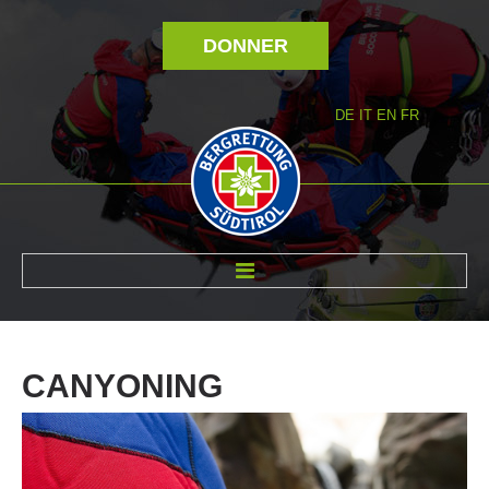
DONNER
DE
IT
EN
FR
RÉVOLTÉ NOUS
CANYONING