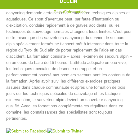
dans ou à côté des cascades, descente de passages escarpés,
DÉCLIN
glissades dans le canyon et enfin le saut dans un bassin profond. Le
Plus d'information
canyoning demande certaines qualifications en techniques alpines et
aquatiques. Ce sport d’aventure peut, par faute d’inattention ou
d’excitation, conduire rapidement à de graves accidents, où les
techniques de sauvetage normales atteignent leurs limites. C’est pour
cette raison que des sauveteurs canyoning du service de secours
alpin spécialement formés se tiennent prêt à intervenir dans toute la
région du Tyrol du Sud afin de porter rapidement de l’aide en cas
d’accident. La formation consiste – après l’examen de secours alpin –
en un cours de base de 16 heures. L’attitude adéquate en eau vive,
les techniques spéciales de descente en rappel et un
perfectionnement poussé aux premiers secours sont les contenus de
Centres de secours
la formation. Après avoir suivi les différents exercices pratiques
assurés dans chaque communauté et après une formation de trois
jours sur les techniques spéciales de sauvetage et les tactiques
d’intervention, le sauveteur alpin devient un sauveteur canyoning
qualifié. Avec les formations complémentaires régulières dans ce
domaine, les connaissances des spécialistes sont toujours
pertinentes.