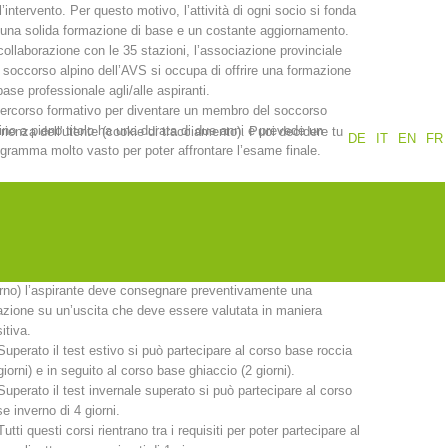
l’intervento. Per questo motivo, l’attività di ogni socio si fonda
una solida formazione di base e un costante aggiornamento.
Rapporti annuali
Formazione
collaborazione con le 35 stazioni, l’associazione provinciale
 soccorso alpino dell’AVS si occupa di offrire una formazione
base professionale agli/alle aspiranti.
percorso formativo per diventare un membro del soccorso
ino a pieno titolo ha una durata di due anni e prevede un
erienza dell'utente (cookie di tracciamento). Puoi decidere tu
DE
IT
EN
FR
gramma molto vasto per poter affrontare l’esame finale.
Prevenzione
PEER
durata della formazione di base è di 20 giorni:
A seguito dell’iscrizione all’associazione provinciale, alla base
tutti i corsi c’è quello di 6 giorni di emergenza medica.
nti
Contatti
Per accedere al test estivo (1 giorno) o al test invernale (1
rno) l’aspirante deve consegnare preventivamente una
azione su un’uscita che deve essere valutata in maniera
itiva.
Superato il test estivo si può partecipare al corso base roccia
giorni) e in seguito al corso base ghiaccio (2 giorni).
Superato il test invernale superato si può partecipare al corso
e inverno di 4 giorni.
Tutti questi corsi rientrano tra i requisiti per poter partecipare al