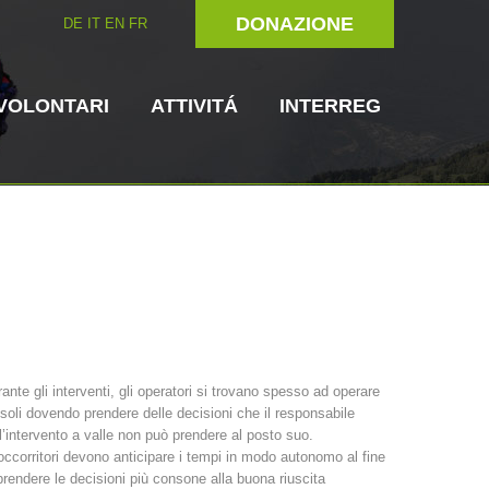
DONAZIONE
DE
IT
EN
FR
VOLONTARI
ATTIVITÁ
INTERREG
Unitá cinofile
Soccorritore in
ante gli interventi, gli operatori si trovano spesso ad operare
loco
soli dovendo prendere delle decisioni che il responsabile
ni del soccorso
3023 - START
ITAT 4112 - RESYST
Comitato Direttivo
l’intervento a valle non può prendere al posto suo.
occorritori devono anticipare i tempi in modo autonomo al fine
prendere le decisioni più consone alla buona riuscita