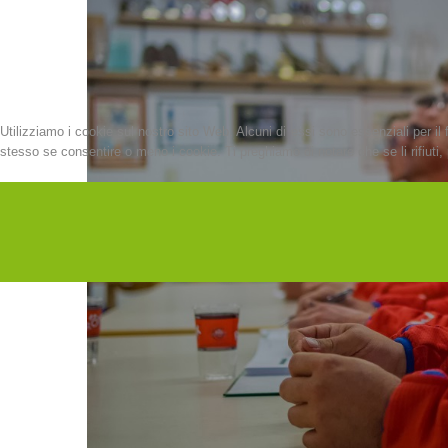
Utilizziamo i cookie sul nostro sito Web. Alcuni di essi sono essenziali per il 
stesso se consentire o meno i cookie. Ti preghiamo di notare che se li rifiuti, p