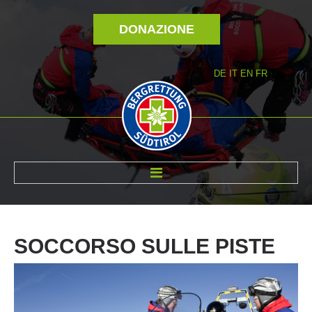
DONAZIONE
DE
IT
EN
FR
DI NOI
SOCCORSO
SULLE
PISTE