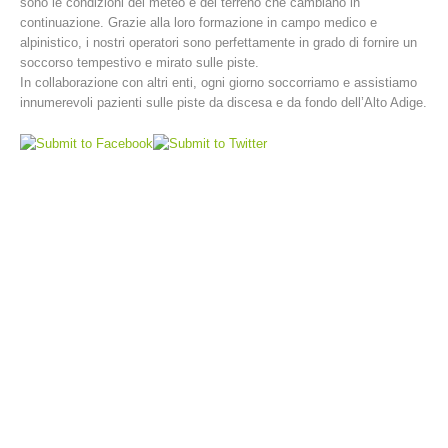
sono le condizioni del meteo e del terreno che cambiano in
continuazione. Grazie alla loro formazione in campo medico e
alpinistico, i nostri operatori sono perfettamente in grado di fornire un
soccorso tempestivo e mirato sulle piste.
In collaborazione con altri enti, ogni giorno soccorriamo e assistiamo
innumerevoli pazienti sulle piste da discesa e da fondo dell’Alto Adige.
Stazioni del soccorso alpino