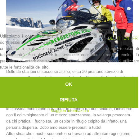
Utilizziamo i cookie
Utilizziamo i cookie sul nostro sito Web. Alcuni di essi
DE
IT
EN
FR
sono essenziali per il funzionamento del sito, mentre altri
ci aiutano a migliorare questo sito e l'esperienza dell'utente (cookie di
tracciamento). Puoi decidere tu stesso se consentire o meno i cookie. Ti
preghiamo di notare che se li rifiuti, potresti non essere in grado di utilizzare
tutte le funzionalità del sito.
Delle 35 stazioni di soccorso alpino, circa 30 prestano servizio di
La storia
soccorso sulle piste da discesa e da fondo. Grazie alle 5 motoslitte e i
OK
7 ATV (All Terrain Vehicle chiamati anche quad) presenti sul territorio
provinciale, possiamo raggiungere i luoghi degli incidenti in tempi
molto brevi.
RIFIUTA
Gli interventi nelle aree sciistiche sono davvero di molteplice natura:
la classica contusione o frattura, lo scontro tra due sciatori, l’incidente
Maggiori informazioni
con il coinvolgimento di un mezzo spazzaneve, la valanga provocata
da chi pratica il fuoripista, un ospite in rifugio colpito da infarto, una
persona dispersa. Dobbiamo essere preparati a tutto!
Altra sfida che i nostri soccorritori si trovano ad affrontare ogni giorno