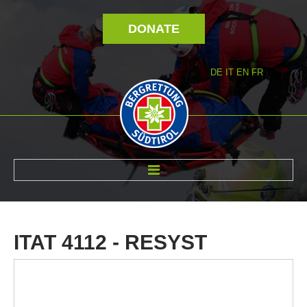
DONATE
DE
IT
EN
FR
ABOUT US
ITAT
4112
-
RESYST