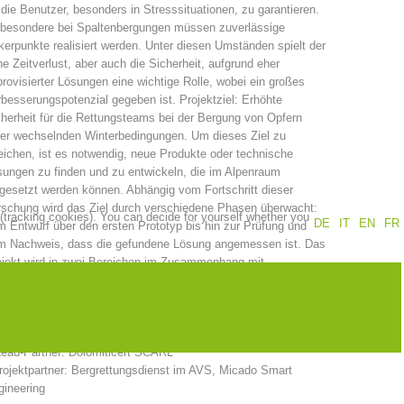
 die Benutzer, besonders in Stresssituationen, zu garantieren.
sbesondere bei Spaltenbergungen müssen zuverlässige
Annual report
Training
erpunkte realisiert werden. Unter diesen Umständen spielt der
e Zeitverlust, aber auch die Sicherheit, aufgrund eher
rovisierter Lösungen eine wichtige Rolle, wobei ein großes
besserungspotenzial gegeben ist. Projektziel: Erhöhte
herheit für die Rettungsteams bei der Bergung von Opfern
Prevention
The PEER Group
ter wechselnden Winterbedingungen. Um dieses Ziel zu
eichen, ist es notwendig, neue Produkte oder technische
ungen zu finden und zu entwickeln, die im Alpenraum
gesetzt werden können. Abhängig vom Fortschritt dieser
schung wird das Ziel durch verschiedene Phasen überwacht:
 (tracking cookies). You can decide for yourself whether you
DE
IT
EN
FR
 Entwurf über den ersten Prototyp bis hin zur Prüfung und
 operations
Contact
m Nachweis, dass die gefundene Lösung angemessen ist. Das
ojekt wird in zwei Bereichen im Zusammenhang mit
terrettungsaktivitäten entwickelt: eine Dampfsonde zur
rgung von Lawinenverschütteten und ein Ankersystem.
ojektpartner
Lead-Partner: Dolomiticert SCARL
rojektpartner: Bergrettungsdienst im AVS, Micado Smart
gineering