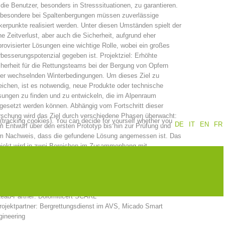
 die Benutzer, besonders in Stresssituationen, zu garantieren.
sbesondere bei Spaltenbergungen müssen zuverlässige
Annual report
Training
erpunkte realisiert werden. Unter diesen Umständen spielt der
e Zeitverlust, aber auch die Sicherheit, aufgrund eher
rovisierter Lösungen eine wichtige Rolle, wobei ein großes
besserungspotenzial gegeben ist. Projektziel: Erhöhte
herheit für die Rettungsteams bei der Bergung von Opfern
Prevention
The PEER Group
ter wechselnden Winterbedingungen. Um dieses Ziel zu
eichen, ist es notwendig, neue Produkte oder technische
ungen zu finden und zu entwickeln, die im Alpenraum
gesetzt werden können. Abhängig vom Fortschritt dieser
schung wird das Ziel durch verschiedene Phasen überwacht:
 (tracking cookies). You can decide for yourself whether you
DE
IT
EN
FR
 Entwurf über den ersten Prototyp bis hin zur Prüfung und
 operations
Contact
m Nachweis, dass die gefundene Lösung angemessen ist. Das
ojekt wird in zwei Bereichen im Zusammenhang mit
terrettungsaktivitäten entwickelt: eine Dampfsonde zur
rgung von Lawinenverschütteten und ein Ankersystem.
ojektpartner
Lead-Partner: Dolomiticert SCARL
rojektpartner: Bergrettungsdienst im AVS, Micado Smart
gineering