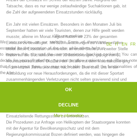
Tatsache, dass es nur wenige zeitaufwändige Suchaktionen gab, ist
die Zahl der aufgewendeten Einsatzstunden rückläufig.
Ein Jahr mit vielen Einsätzen. Besonders in den Monaten Juli bis
September hatten wir viele Touristen, denen zur Hilfe geeilt werden
We use cookies
musste; alleine im Monat August hatten wir 23% der gesamten
We use cookies on our website. Some of them are
Einsätze zu bewältigen. Mit 523 Ausrückungen zu Wanderunfällen,
DE
IT
EN
FR
essential for the operation of the site, while others help us
bleibt diese Einsatzart unverändert an erster Stelle. An zweiter Stelle
to improve this site and the user experience (tracking cookies). You can
finden wir die Suchaktionen mit 93 Ausrückungen, gefolgt von 81
decide for yourself whether you want to allow cookies or not. Please note
Mountainbikeunfällen. Die Zahl der Unfälle mit dem Mountainbike ging
that if you reject them, you may not be able to use all the functionalities of
in den letzten Jahren konstant nach oben. Dies stellt uns in der
the site.
Ausbildung vor neue Herausforderungen, da die mit dieser Sportart
Mountain Rescue Stations
zusammenhängenden Verletzungen nicht selten gravierend sind und
meist die Betreuung eines Notarztes bedürfen.
OK
Die Einsatzsoftware Einsatz-Office 2.0 konnte 2017 fertiggestellt
werden und wird auch schon bei Suchaktionen eingesetzt. Es wurde
DECLINE
eine kleine Gruppe dafür ausgebildet um bei den Suchaktionen die
More information
Einsatzleitende Rettungsstelle zu unterstützen.
Die Prozeduren zur Anfrage von Helikoptern der Staatsorgane konnten
mit der Agentur für Bevölkerungsschutz und mit dem
Regierungskommissariat Bozen definiert werden, was hingegen die