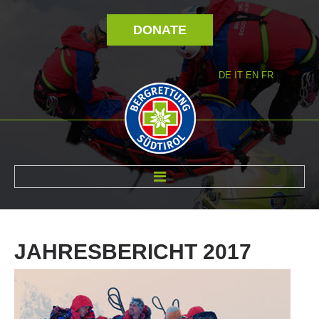
DONATE
DE
IT
EN
FR
ABOUT US
JAHRESBERICHT
2017