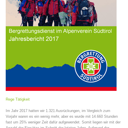
Association History
Rege Tätigkeit
Im Jahr 2017 hatten wir 1.321 Ausrückungen, im Vergleich zum
Vorjahr waren es ein wenig mehr, aber es wurde mit 14.660 Stunden
fast um 25% weniger Zeit dafür aufgewendet. Somit liegen wir mit der
Anzahl der Einsätze im Schnitt der letzten Jahre. Aufgrund der