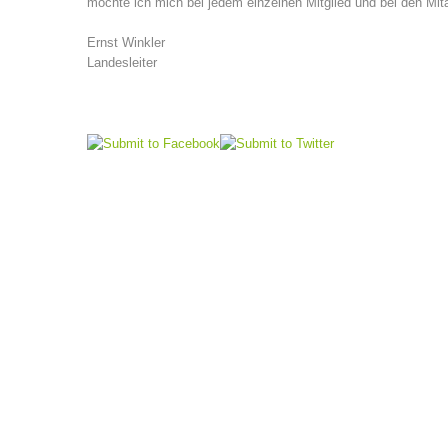
möchte ich mich bei jedem einzelnen Mitglied und bei den Mita
Ernst Winkler
Landesleiter