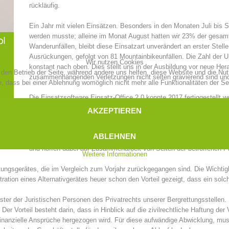
rückläufig.
Aktuell
Mitgliedschaft
Ein Jahr mit vielen Einsätzen. Besonders in den Monaten Juli bis Se
werden musste; alleine im Monat August hatten wir 23% der gesam
Wanderunfällen, bleibt diese Einsatzart unverändert an erster Stelle
Ausrückungen, gefolgt von 81 Mountainbikeunfällen. Die Zahl der U
Wir nutzen Cookies
konstant nach oben. Dies stellt uns in der Ausbildung vor neue Hera
r den Betrieb der Seite, während andere uns helfen, diese Website und die Nu
Pistenrettung
Canyoning
zusammenhängenden Verletzungen nicht selten gravierend sind und
, dass bei einer Ablehnung womöglich nicht mehr alle Funktionalitäten der Se
Die Einsatzsoftware Einsatz-Office 2.0 konnte 2017 fertiggestellt
wurde eine kleine Gruppe dafür ausgebildet um bei den Suchaktionen
AKZEPTIEREN
Die Prozeduren zur Anfrage von Helikoptern der Staatsorgane konn
Einsät
Alarmierung
Regierungskommissariat Bozen definiert werden, was hingegen die
ABLEHNEN
noch eine unkomplizierte und nachhaltige Lösung gefunden werden
und hoffen dabei auf Zusammenarbeit von Seiten der betroffenen Pa
Weitere Informationen
ungsgerätes, die im Vergleich zum Vorjahr zurückgegangen sind. Die Wichtigk
ation eines Alternativgerätes heuer schon den Vorteil gezeigt, dass ein solch
ister der Juristischen Personen des Privatrechts unserer Bergrettungsstellen
 Der Vorteil besteht darin, dass in Hinblick auf die zivilrechtliche Haftung 
nanzielle Ansprüche hergezogen wird. Für diese aufwändige Abwicklung, muss