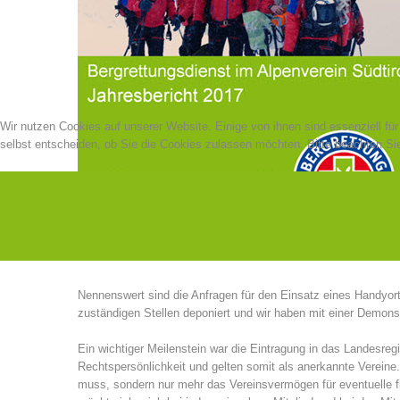
Wir nutzen Cookies auf unserer Website. Einige von ihnen sind essenziell fü
selbst entscheiden, ob Sie die Cookies zulassen möchten. Bitte beachten Sie
Nennenswert sind die Anfragen für den Einsatz eines Handyort
zuständigen Stellen deponiert und wir haben mit einer Demonstr
Ein wichtiger Meilenstein war die Eintragung in das Landesreg
Rechtspersönlichkeit und gelten somit als anerkannte Vereine.
muss, sondern nur mehr das Vereinsvermögen für eventuelle fi