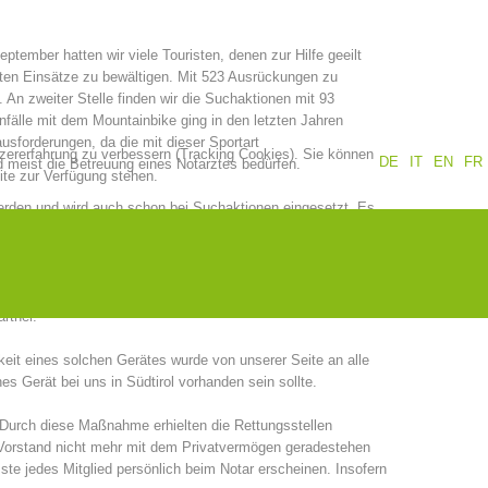
Jahresberichte
Ausbildung
ptember hatten wir viele Touristen, denen zur Hilfe geeilt
ten Einsätze zu bewältigen. Mit 523 Ausrückungen zu
. An zweiter Stelle finden wir die Suchaktionen mit 93
nfälle mit dem Mountainbike ging in den letzten Jahren
usforderungen, da die mit dieser Sportart
tzererfahrung zu verbessern (Tracking Cookies). Sie können
Prävention
PEER
DE
IT
EN
FR
 meist die Betreuung eines Notarztes bedürfen.
ite zur Verfügung stehen.
 werden und wird auch schon bei Suchaktionen eingesetzt. Es
 die Einsatzleitende Rettungsstelle zu unterstützen.
ten mit der Agentur für Bevölkerungsschutz und mit dem
ze
Kontakt
 Ortung von Mobiltelefonen über die Behörden anbelangt, muss
. Wir werden auch weiterhin unsere Bemühungen fortsetzen
rtner.
eit eines solchen Gerätes wurde von unserer Seite an alle
es Gerät bei uns in Südtirol vorhanden sein sollte.
. Durch diese Maßnahme erhielten die Rettungsstellen
der Vorstand nicht mehr mit dem Privatvermögen geradestehen
te jedes Mitglied persönlich beim Notar erscheinen. Insofern