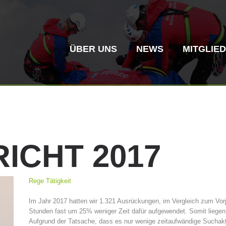
ÜBER UNS
NEWS
MITGLIE
RICHT
2017
Bergrettung
Flugrettung
Rege Tätigkeit
Vereinsgeschichte
ITAT 4187
Bergre
ITAT 
Im Jahr 2017 hatten wir 1.321 Ausrückungen, im Vergleich zum Vor
Stunden fast um 25% weniger Zeit dafür aufgewendet. Somit liegen w
Aufgrund der Tatsache, dass es nur wenige zeitaufwändige Suchakt