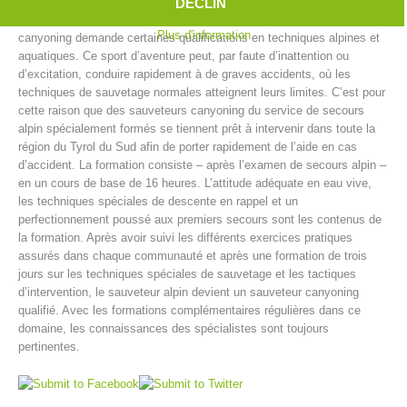
dans ou à côté des cascades, descente de passages escarpés,
DÉCLIN
glissades dans le canyon et enfin le saut dans un bassin profond. Le
Plus d'information
canyoning demande certaines qualifications en techniques alpines et
aquatiques. Ce sport d’aventure peut, par faute d’inattention ou
d’excitation, conduire rapidement à de graves accidents, où les
techniques de sauvetage normales atteignent leurs limites. C’est pour
cette raison que des sauveteurs canyoning du service de secours
alpin spécialement formés se tiennent prêt à intervenir dans toute la
région du Tyrol du Sud afin de porter rapidement de l’aide en cas
d’accident. La formation consiste – après l’examen de secours alpin –
en un cours de base de 16 heures. L’attitude adéquate en eau vive,
les techniques spéciales de descente en rappel et un
perfectionnement poussé aux premiers secours sont les contenus de
Centres de secours
la formation. Après avoir suivi les différents exercices pratiques
assurés dans chaque communauté et après une formation de trois
jours sur les techniques spéciales de sauvetage et les tactiques
d’intervention, le sauveteur alpin devient un sauveteur canyoning
qualifié. Avec les formations complémentaires régulières dans ce
domaine, les connaissances des spécialistes sont toujours
pertinentes.