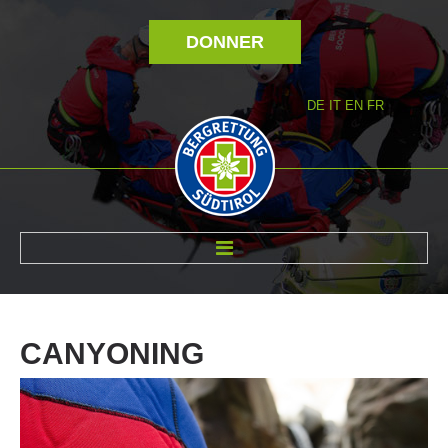
DONNER
DE
IT
EN
FR
RÉVOLTÉ NOUS
CANYONING