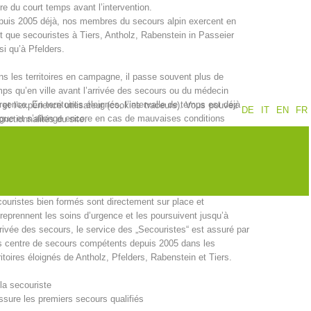
re du court temps avant l’intervention.
puis 2005 déjà, nos membres du secours alpin exercent en
Jahresberichte
Formation
t que secouristes à Tiers, Antholz, Rabenstein in Passeier
si qu’à Pfelders.
s les territoires en campagne, il passe souvent plus de
ps qu’en ville avant l’arrivée des secours ou du médecin
Pr
évention
PEER
rgence. En territoires éloignés, l’intervalle de temps est déjà
et l’expérience utilisateur (cookies traceurs). Vous pouvez
DE
IT
EN
FR
gue et s’allonge encore en cas de mauvaises conditions
nctionnalités du site.
éorologiques (p. ex: verglas et neige).
n autre côté, l’efficacité des premiers soins pour un patient en
resse dépend entre autre du court temps avant l’intervention.
ion de sauvetage
Contakt
raison du fait qu’un raccourcissement significatif de
ntervalle avant intervention est possible seulement si des
ouristes bien formés sont directement sur place et
reprennent les soins d’urgence et les poursuivent jusqu’à
rrivée des secours, le service des „Secouristes“ est assuré par
s centre de secours compétents depuis 2005 dans les
ritoires éloignés de Antholz, Pfelders, Rabenstein et Tiers.
la secouriste
ssure les premiers secours qualifiés