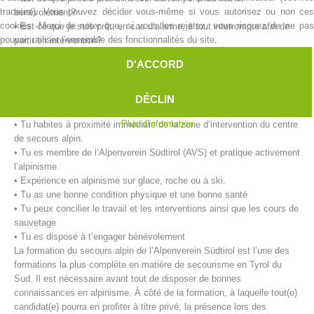
traceurs). Vous pouvez décider vous-même si vous autorisez ou non ces
bénévolement?
cookies. Merci de noter que, si vous les rejetez, vous risquez de ne pas
• Est-ce que je suis prêt, en cas d’alarme, à tout interrompre afin de
pouvoir utiliser l’ensemble des fonctionnalités du site.
partir en intervention?
• Est-ce que je suis capable, physiquement et mentalement, d’aider
D'ACCORD
des personnes en détresse?
Nos exigences pour le/la secouriste:
DÉCLIN
• Tu as 18 ans révolus.
Plus d'information
• Tu habites à proximité immédiate de la zone d’intervention du centre
de secours alpin.
• Tu es membre de l’Alpenverein Südtirol (AVS) et pratique activement
l’alpinisme.
Centres de secours
• Expérience en alpinisme sur glace, roche ou à ski.
• Tu as une bonne condition physique et une bonne santé
• Tu peux concilier le travail et les interventions ainsi que les cours de
sauvetage
• Tu es disposé à t’engager bénévolement
La formation du secours alpin de l’Alpenverein Südtirol est l’une des
formations la plus complète en matière de secourisme en Tyrol du
Sud. Il est nécessaire avant tout de disposer de bonnes
connaissances en alpinisme. À côté de la formation, à laquelle tout(e)
candidat(e) pourra en profiter à titre privé, la présence lors des