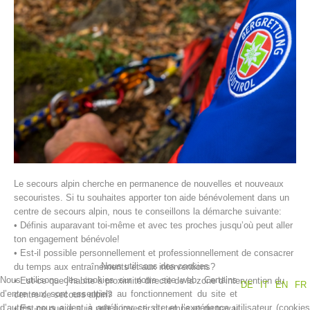
Histoire de l'association
Le secours alpin cherche en permanence de nouvelles et nouveaux
secouristes. Si tu souhaites apporter ton aide bénévolement dans un
centre de secours alpin, nous te conseillons la démarche suivante:
• Définis auparavant toi-même et avec tes proches jusqu’où peut aller
ton engagement bénévole!
• Est-il possible personnellement et professionnellement de consacrer
Nous utilisons des cookies
du temps aux entraînements et aux interventions?
Nous utilisons des cookies sur notre site web. Certains
• Est-ce que j’habite à proximité directe de la zone d’intervention du
DE
IT
EN
FR
d’entre eux sont essentiels au fonctionnement du site et
centre de secours alpin?
d’autres nous aident à améliorer ce site et l’expérience utilisateur (cookies
• Est-ce que je suis prêt à investir du temps et du travail