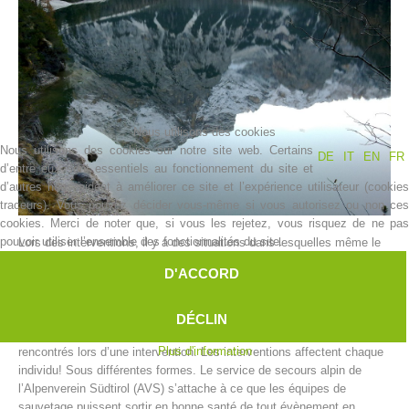
Nous utilisons des cookies
Nous utilisons des cookies sur notre site web. Certains
DE
IT
EN
FR
d’entre eux sont essentiels au fonctionnement du site et
d’autres nous aident à améliorer ce site et l’expérience utilisateur (cookies
traceurs). Vous pouvez décider vous-même si vous autorisez ou non ces
Histoire de l'association
cookies. Merci de noter que, si vous les rejetez, vous risquez de ne pas
pouvoir utiliser l’ensemble des fonctionnalités du site.
Lors des interventions, il y a des situations dans lesquelles même le
sauveteur peut dépasser ses limites.
D'ACCORD
Les limites peuvent être de nature différente; que ça soit physique ou
psychique.
On ne peut pas attendre d’un sauveteur en montagne qu’il fonctionne
DÉCLIN
comme une machine et mette de côté les soucis et détresses
Plus d'information
rencontrés lors d’une intervention. Les interventions affectent chaque
individu! Sous différentes formes. Le service de secours alpin de
l’Alpenverein Südtirol (AVS) s’attache à ce que les équipes de
sauvetage puissent sortir en bonne santé de tout évènement en