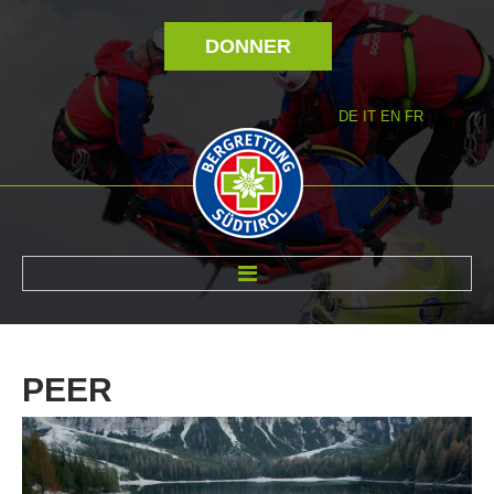
DONNER
DE
IT
EN
FR
RÉVOLTÉ NOUS
PEER