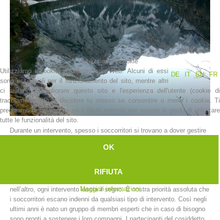
Utilizziamo i cookie
Utilizziamo i cookie sul nostro sito Web. Alcuni di essi
DE
IT
EN
FR
sono essenziali per il funzionamento del sito, mentre altri
ci aiutano a migliorare questo sito e l'esperienza dell'utente (cookie di
tracciamento). Puoi decidere tu stesso se consentire o meno i cookie. Ti
preghiamo di notare che se li rifiuti, potresti non essere in grado di utilizzare
La storia
tutte le funzionalità del sito.
Durante un intervento, spesso i soccorritori si trovano a dover gestire
situazioni davvero difficili e a dover andare anche oltre i propri limiti
OK
che possono essere di varia natura, sia fisici che mentali.
I soccorritori sono esseri umani e non possiamo pretendere che
svolgano la loro attività come degli automi dimenticando le situazioni
RIFIUTA
difficili che spesso si trovano a dover affrontare. In un modo o
Maggiori informazioni
nell’altro, ogni intervento lascia il segno. È nostra priorità assoluta che
i soccorritori escano indenni da qualsiasi tipo di intervento. Così negli
ultimi anni è nato un gruppo di membri esperti che in caso di bisogno
sono pronti a sostenere i loro compagni. I partecipanti del cosiddetto