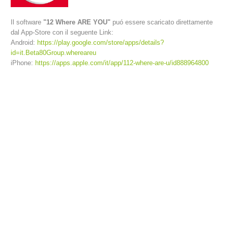
Il software
"12 Where ARE YOU"
puó essere scaricato direttamente
dal App-Store con il seguente Link:
Android:
https://play.google.com/store/apps/details?
id=it.Beta80Group.whereareu
iPhone:
https://apps.apple.com/it/app/112-where-are-u/id888964800
Richiesta di soccorso