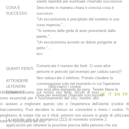
sarete reperibili per eventuale chiamate successive
COSA É
Descrivete in maniera chiara e concisa cosa é
SUCCESSO
successo.
"Un escursionista é precipitato dal sentiero in una
zona impervia."...
"Si sentono delle grida di aiuto provenienti dalla
parete."...
"Un escursionista avverte un dolore pungente al
petto."...
ecc.
Comunicate il numero dei feriti. Ci sono altre
QUANTI FERITI
persone in pericolo (ad esempio per caduta sassi)?
Stazioni del soccorso alpino
Non riattaccate il telefono. Potrete chiudere la
ATTENDERE
conversazione solo nel momento in cui l'operatore
ULTERIORI
Utilizziamo i cookie
non avrá altre domande da porvi. Tenete libera la
Utilizziamo i cookie sul nostro sito Web. Alcuni di essi
DOMANDE
DE
IT
EN
FR
linea per eventuali chiamate successive.
sono essenziali per il funzionamento del sito, mentre altri
ci aiutano a migliorare questo sito e l'esperienza dell'utente (cookie di
tracciamento). Puoi decidere tu stesso se consentire o meno i cookie. Ti
preghiamo di notare che se li rifiuti, potresti non essere in grado di utilizzare
La centrale unica di emergenza (112) al momento sostiene 2
tutte le funzionalità del sito.
applicazioni per ottenere la psozione precisa della persona che sta