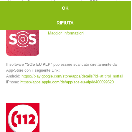
chiamando. Con uno smartphone a connessione GPS e se possibile
anche rete internet la centrale riceve la posizione esatta del
OK
chiamante.
RIFIUTA
Maggiori informazioni
Il software
"SOS EU ALP"
puó essere scaricato direttamente dal
App-Store con il seguente Link:
Android:
https://play.google.com/store/apps/details?id=at.tirol_notfall
Comitato Direttivo
iPhone:
https://apps.apple.com/de/app/sos-eu-alp/id400099520