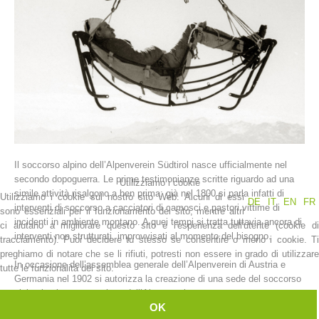
Il soccorso alpino dell’Alpenverein Südtirol nasce ufficialmente nel
La storia
secondo dopoguerra. Le prime testimonianze scritte riguardo ad una
Utilizziamo i cookie
simile attività risalgono a ben prima: già nel 1800 si parla infatti di
Utilizziamo i cookie sul nostro sito Web. Alcuni di essi
DE
IT
EN
FR
interventi di soccorso a cacciatori di camosci e pastori vittime di
sono essenziali per il funzionamento del sito, mentre altri
incidenti in ambiente montano. A quei tempi si tratta tuttavia ancora di
ci aiutano a migliorare questo sito e l'esperienza dell'utente (cookie di
interventi non strutturati, improvvisati al momento del bisogno.
tracciamento). Puoi decidere tu stesso se consentire o meno i cookie. Ti
preghiamo di notare che se li rifiuti, potresti non essere in grado di utilizzare
In occasione dell’assemblea generale dell’Alpenverein di Austria e
tutte le funzionalità del sito.
Germania nel 1902 si autorizza la creazione di una sede del soccorso
alpino in ciascuna sezione dell’Alpenverein.
OK