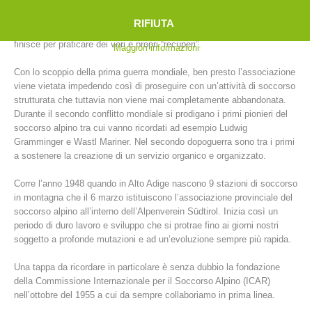
Così, tra il 1902 e il 1914, in Alto Adige sorgono non meno di 39
stazioni. Sono “gli uomini con la croce verde e la Stella Alpina” ad
RIFIUTA
intervenire con i pochi mezzi a disposizione a quei tempi e spesso si
finisce per praticare dei veri e propri “recuperi”.
Maggiori informazioni
Con lo scoppio della prima guerra mondiale, ben presto l’associazione
viene vietata impedendo così di proseguire con un’attività di soccorso
strutturata che tuttavia non viene mai completamente abbandonata.
Durante il secondo conflitto mondiale si prodigano i primi pionieri del
soccorso alpino tra cui vanno ricordati ad esempio Ludwig
Gramminger e Wastl Mariner. Nel secondo dopoguerra sono tra i primi
a sostenere la creazione di un servizio organico e organizzato.
Stazioni del soccorso alpino
Corre l’anno 1948 quando in Alto Adige nascono 9 stazioni di soccorso
in montagna che il 6 marzo istituiscono l’associazione provinciale del
soccorso alpino all’interno dell’Alpenverein Südtirol. Inizia così un
periodo di duro lavoro e sviluppo che si protrae fino ai giorni nostri
soggetto a profonde mutazioni e ad un’evoluzione sempre più rapida.
Una tappa da ricordare in particolare è senza dubbio la fondazione
della Commissione Internazionale per il Soccorso Alpino (ICAR)
nell’ottobre del 1955 a cui da sempre collaboriamo in prima linea.