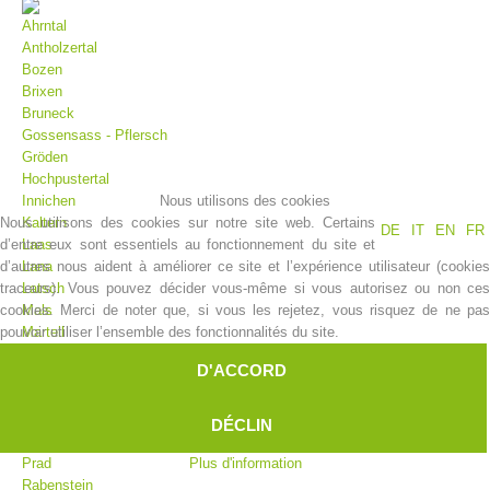
Ahrntal
Antholzertal
Bozen
Brixen
Bruneck
Gossensass - Pflersch
Gröden
Hochpustertal
Nous utilisons des cookies
Innichen
Nous utilisons des cookies sur notre site web. Certains
Kaltern
DE
IT
EN
FR
d’entre eux sont essentiels au fonctionnement du site et
Laas
Histoire de l'association
d’autres nous aident à améliorer ce site et l’expérience utilisateur (cookies
Lana
traceurs). Vous pouvez décider vous-même si vous autorisez ou non ces
Latsch
cookies. Merci de noter que, si vous les rejetez, vous risquez de ne pas
Mals
pouvoir utiliser l’ensemble des fonctionnalités du site.
Martell
Meran
D'ACCORD
Moos
Olang
Pfelders
DÉCLIN
Platt
Plus d'information
Prad
Rabenstein