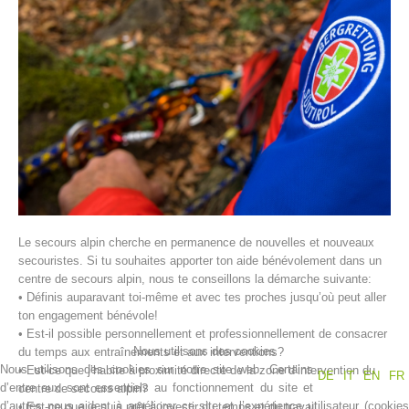
Histoire de l'association
Le secours alpin cherche en permanence de nouvelles et nouveaux
secouristes. Si tu souhaites apporter ton aide bénévolement dans un
centre de secours alpin, nous te conseillons la démarche suivante:
• Définis auparavant toi-même et avec tes proches jusqu’où peut aller
ton engagement bénévole!
• Est-il possible personnellement et professionnellement de consacrer
Nous utilisons des cookies
du temps aux entraînements et aux interventions?
Nous utilisons des cookies sur notre site web. Certains
• Est-ce que j’habite à proximité directe de la zone d’intervention du
DE
IT
EN
FR
d’entre eux sont essentiels au fonctionnement du site et
centre de secours alpin?
d’autres nous aident à améliorer ce site et l’expérience utilisateur (cookies
• Est-ce que je suis prêt à investir du temps et du travail