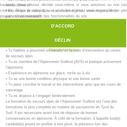
traceurs). Vous pouvez décider vous-même si vous autorisez ou non ces
bénévolement?
cookies. Merci de noter que, si vous les rejetez, vous risquez de ne pas
• Est-ce que je suis prêt, en cas d’alarme, à tout interrompre afin de
pouvoir utiliser l’ensemble des fonctionnalités du site.
partir en intervention?
• Est-ce que je suis capable, physiquement et mentalement, d’aider
D'ACCORD
des personnes en détresse?
Nos exigences pour le/la secouriste:
DÉCLIN
• Tu as 18 ans révolus.
Plus d'information
• Tu habites à proximité immédiate de la zone d’intervention du centre
de secours alpin.
• Tu es membre de l’Alpenverein Südtirol (AVS) et pratique activement
l’alpinisme.
Centres de secours
• Expérience en alpinisme sur glace, roche ou à ski.
• Tu as une bonne condition physique et une bonne santé
• Tu peux concilier le travail et les interventions ainsi que les cours de
sauvetage
• Tu es disposé à t’engager bénévolement
La formation du secours alpin de l’Alpenverein Südtirol est l’une des
formations la plus complète en matière de secourisme en Tyrol du
Sud. Il est nécessaire avant tout de disposer de bonnes
connaissances en alpinisme. À côté de la formation, à laquelle tout(e)
candidat(e) pourra en profiter à titre privé, la présence lors des