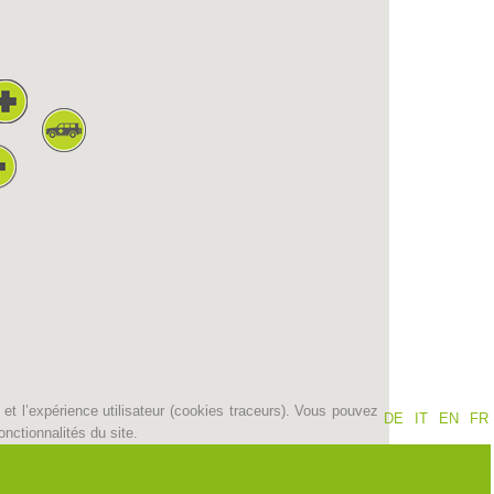
Jahresberichte
Formation
Pr
évention
PEER
ion de sauvetage
Contakt
et l’expérience utilisateur (cookies traceurs). Vous pouvez
DE
IT
EN
FR
nctionnalités du site.