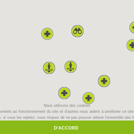
Aktuell
Devenir membre
Secours sur les
Canyoning
pistes
Opérat
Procédure d'alarme
Nous utilisons des cookies
ntiels au fonctionnement du site et d’autres nous aident à améliorer ce site 
i vous les rejetez, vous risquez de ne pas pouvoir utiliser l’ensemble des fo
D'ACCORD