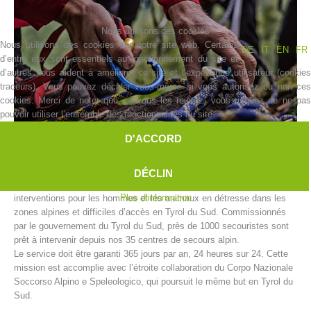
Nous utilisons des cookies
Nous utilisons des cookies sur notre site web. Certains
DE
IT
EN
FR
d’entre eux sont essentiels au fonctionnement du site et
d’autres nous aident à améliorer ce site et l’expérience utilisateur (cookies
traceurs). Vous pouvez décider vous-même si vous autorisez ou non ces
cookies. Merci de noter que, si vous les rejetez, vous risquez de ne pas
pouvoir utiliser l’ensemble des fonctionnalités du site.
D'ACCORD
Histoire de l'association
DÉCLIN
Le secours alpin de l’Alpenverein Südtirol (AVS) accomplit des
Plus d'information
interventions pour les hommes et les animaux en détresse dans les
zones alpines et difficiles d’accès en Tyrol du Sud. Commissionnés
par le gouvernement du Tyrol du Sud, près de 1000 secouristes sont
prêt à intervenir depuis nos 35 centres de secours alpin.
Le service doit être garanti 365 jours par an, 24 heures sur 24. Cette
mission est accomplie avec l’étroite collaboration du Corpo Nazionale
Soccorso Alpino e Speleologico, qui poursuit le même but en Tyrol du
Sud.