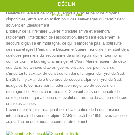
Ainsi furent créés en Tyrol du Sud entre 1902 et 1914 pas moins de
DÉCLIN
39 centres de secours alpin. „Les hommes à la croix verte avec
l’edelweiss“ étaient ceux qui, à l’époque avec le peux de moyens
Plus d'information
disponibles, entraient en action pour des sauvetages qui terminaient
souvent en „dégagement“.
L’horreur de la Première Guerre mondiale arriva et engendra
rapidement l’interdiction de l’association, interdisant également le
secours organisé en montagne, ce qui n’empêcha pas la poursuite
des sauvetages! Pendant la Deuxième Guerre mondiale il existait déjà
quelques pionniers du secourisme dans la région alpine. Les noms
connus comme Ludwig Gramminger et Wastl Mariner étaient de ceux,
qui, dans les années d’après-guerre, ont aidé nos pionniers sur
d’importants travaux de construction dans la région du Tyrol du Sud.
Centres de secours
En 1948 il y avait déjà 9 centres de secours alpin en Tyrol du Sud,
inaugurés le 06 mars par la fédération régionale de secours en
montagne de l’Alpenverein Südtirol. S’ensuit alors une période de
développement qui a connu une évolution très rapide au cours de ces
dernières années.
L’évènement le plus marquant serait la création de la commission
internationale du secours alpin (ICAR) en octobre 1955, avec laquelle
aujourd’hui encore nous coopérons étroitement.