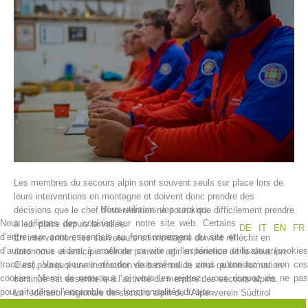
Histoire de l'association
Les membres du secours alpin sont souvent seuls sur place lors de
leurs interventions en montagne et doivent donc prendre des
Nous utilisons des cookies
décisions que le chef d’intervention ne pourra que difficilement prendre
Nous utilisons des cookies sur notre site web. Certains
à leur place depuis la vallée.
DE
IT
EN
FR
d’entre eux sont essentiels au fonctionnement du site et
En intervention, les sauveteurs en montagne doivent réfléchir en
d’autres nous aident à améliorer ce site et l’expérience utilisateur (cookies
autonomie et anticiper afin de pouvoir agir en fonction de la situation.
traceurs). Vous pouvez décider vous-même si vous autorisez ou non ces
C’est pourquoi une instruction de base solide ainsi qu’une formation
cookies. Merci de noter que, si vous les rejetez, vous risquez de ne pas
continue est essentielle à l’activité du membre des secours alpins.
pouvoir utiliser l’ensemble des fonctionnalités du site.
La fédération régionale de secours alpin de l’Alpenverein Südtirol
(AVS), en coopération avec les 35 centres de secours alpins, prend