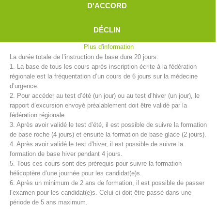
D'ACCORD
en charge l’instruction de base des candidat(e)s.
Il faut prévoir une période de formation de deux ans avant de devenir
membre pleinement formé. Un programme complet doit être suivi afin
DÉCLIN
de pouvoir passer l’examen de candidature.
Plus d'information
La durée totale de l’instruction de base dure 20 jours:
1. La base de tous les cours après inscription écrite à la fédération
régionale est la fréquentation d’un cours de 6 jours sur la médecine
d’urgence.
2. Pour accéder au test d’été (un jour) ou au test d’hiver (un jour), le
rapport d’excursion envoyé préalablement doit être validé par la
fédération régionale.
Centres de secours
3. Après avoir validé le test d’été, il est possible de suivre la formation
de base roche (4 jours) et ensuite la formation de base glace (2 jours).
4. Après avoir validé le test d’hiver, il est possible de suivre la
formation de base hiver pendant 4 jours.
5. Tous ces cours sont des prérequis pour suivre la formation
hélicoptère d’une journée pour les candidat(e)s.
6. Après un minimum de 2 ans de formation, il est possible de passer
l’examen pour les candidat(e)s. Celui-ci doit être passé dans une
période de 5 ans maximum.