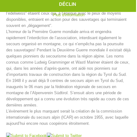
Ainsi furent créés en Tyrol du Sud entre 1902 et 1914 pas moins de
DÉCLIN
39 centres de secours alpin. „Les hommes à la croix verte avec
l’edelweiss“ étaient ceux qui, à l’époque avec le peux de moyens
Plus d'information
disponibles, entraient en action pour des sauvetages qui terminaient
souvent en „dégagement“.
L’horreur de la Première Guerre mondiale arriva et engendra
rapidement l’interdiction de l’association, interdisant également le
secours organisé en montagne, ce qui n’empêcha pas la poursuite
des sauvetages! Pendant la Deuxième Guerre mondiale il existait déjà
quelques pionniers du secourisme dans la région alpine. Les noms
connus comme Ludwig Gramminger et Wastl Mariner étaient de ceux,
qui, dans les années d’après-guerre, ont aidé nos pionniers sur
d’importants travaux de construction dans la région du Tyrol du Sud.
Centres de secours
En 1948 il y avait déjà 9 centres de secours alpin en Tyrol du Sud,
inaugurés le 06 mars par la fédération régionale de secours en
montagne de l’Alpenverein Südtirol. S’ensuit alors une période de
développement qui a connu une évolution très rapide au cours de ces
dernières années.
L’évènement le plus marquant serait la création de la commission
internationale du secours alpin (ICAR) en octobre 1955, avec laquelle
aujourd’hui encore nous coopérons étroitement.