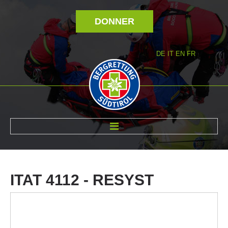
DONNER
DE
IT
EN
FR
RÉVOLTÉ NOUS
ITAT
4112
-
RESYST