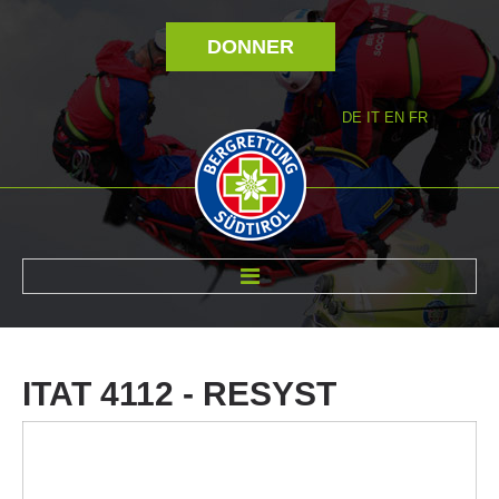
DONNER
DE
IT
EN
FR
RÉVOLTÉ NOUS
ITAT
4112
-
RESYST