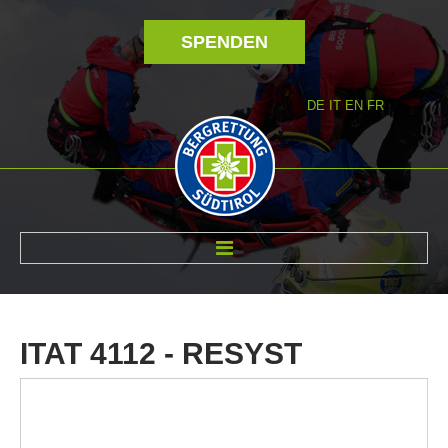
SPENDEN
DE
IT
EN
FR
ÜBER UNS
ITAT
4112
-
RESYST