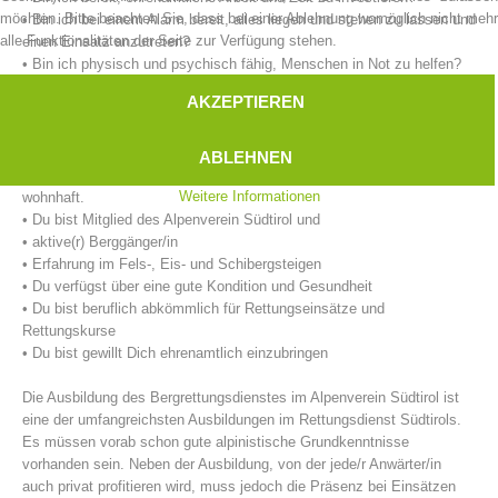
möchten. Bitte beachten Sie, dass bei einer Ablehnung womöglich nicht mehr
• Bin ich bei einem Alarm bereit, alles liegen und stehen zu lassen und
alle Funktionalitäten der Seite zur Verfügung stehen.
einen Einsatz anzutreten?
• Bin ich physisch und psychisch fähig, Menschen in Not zu helfen?
AKZEPTIEREN
Unsere Anforderungen an eine/n Bergretter/in:
• Du hast das 18. Lebensjahr vollendet.
ABLEHNEN
• Du bist im unmittelbaren Einsatzgebiet der Bergrettungsstelle
Weitere Informationen
wohnhaft.
• Du bist Mitglied des Alpenverein Südtirol und
• aktive(r) Berggänger/in
• Erfahrung im Fels-, Eis- und Schibergsteigen
Bergrettungsstellen
• Du verfügst über eine gute Kondition und Gesundheit
• Du bist beruflich abkömmlich für Rettungseinsätze und
Rettungskurse
• Du bist gewillt Dich ehrenamtlich einzubringen
Die Ausbildung des Bergrettungsdienstes im Alpenverein Südtirol ist
eine der umfangreichsten Ausbildungen im Rettungsdienst Südtirols.
Es müssen vorab schon gute alpinistische Grundkenntnisse
vorhanden sein. Neben der Ausbildung, von der jede/r Anwärter/in
auch privat profitieren wird, muss jedoch die Präsenz bei Einsätzen