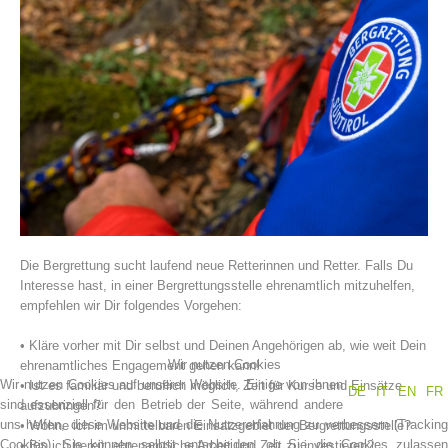
Vereinsgeschichte
Die Bergrettung sucht laufend neue Retterinnen und Retter. Falls Du
Interesse hast, in einer Bergrettungsstelle ehrenamtlich mitzuhelfen,
empfehlen wir Dir folgendes Vorgehen:
• Kläre vorher mit Dir selbst und Deinen Angehörigen ab, wie weit Dein
Wir nutzen Cookies
ehrenamtliches Engagement gehen kann!
Wir nutzen Cookies auf unserer Website. Einige von ihnen
• Ist es familiär und beruflich möglich, Zeit für Kurse und Einsätze
DE
IT
EN
FR
sind essenziell für den Betrieb der Seite, während andere
aufzubringen?
uns helfen, diese Website und die Nutzererfahrung zu verbessern (Tracking
• Wohne ich im unmittelbaren Einsatzgebiet der Bergrettungsstelle?
Cookies). Sie können selbst entscheiden, ob Sie die Cookies zulassen
• Bin ich bereit, ehrenamtliche Arbeit und Zeit zu investieren?