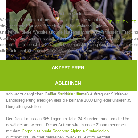
Wir nutzen Cookies
Wir nutzen Cookies auf unserer Website. Einige von ihnen
DE
IT
EN
FR
sind essenziell für den Betrieb der Seite, während andere
uns helfen, diese Website und die Nutzererfahrung zu verbessern (Tracking
Cookies). Sie können selbst entscheiden, ob Sie die Cookies zulassen
möchten. Bitte beachten Sie, dass bei einer Ablehnung womöglich nicht mehr
alle Funktionalitäten der Seite zur Verfügung stehen.
AKZEPTIEREN
Vereinsgeschichte
Der Bergrettungsdienst im Alpenverein Südtirol leistet Einsätze für in
ABLEHNEN
Not geratene und hilfsbedürftige Menschen und Tiere im alpinen und
Weitere Informationen
schwer zugänglichen Gebiet Südtirols. Gemäß Auftrag der Südtiroler
Landesregierung erledigen dies die beinahe 1000 Mitglieder unserer 35
Bergrettungsstellen.
Der Dienst muss an 365 Tagen im Jahr, 24 Stunden, rund um die Uhr
gewährleistet werden. Dieser Auftrag wird in enger Zusammenarbeit
mit dem
Corpo Nazionale Soccorso Alpino e Speleologico
durchgeführt, welcher denselben Zweck in Südtirol verfolgt.