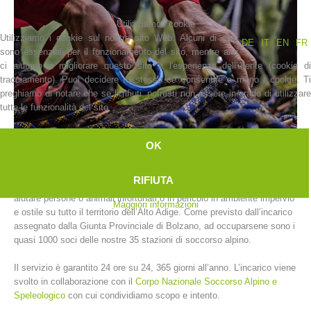
Utilizziamo i cookie
Utilizziamo i cookie sul nostro sito Web. Alcuni di essi
DE
IT
EN
FR
sono essenziali per il funzionamento del sito, mentre altri
ci aiutano a migliorare questo sito e l'esperienza dell'utente (cookie di
tracciamento). Puoi decidere tu stesso se consentire o meno i cookie. Ti
preghiamo di notare che se li rifiuti, potresti non essere in grado di utilizzare
tutte le funzionalità del sito.
OK
La storia
RIFIUTA
L’Alpenverein Südtirol svolge un servizio di soccorso alpino volto ad
aiutare persone o animali infortunati o in pericolo in ambiente impervio
Maggiori informazioni
e ostile su tutto il territorio dell’Alto Adige. Come previsto dall’incarico
assegnato dalla Giunta Provinciale di Bolzano, ad occuparsene sono i
quasi 1000 soci delle nostre 35 stazioni di soccorso alpino.
Il servizio è garantito 24 ore su 24, 365 giorni all’anno. L’incarico viene
svolto in collaborazione con il
Corpo Nazionale Soccorso Alpino e
Speleologico
con cui condividiamo scopo e intento.