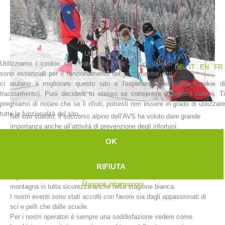
Utilizziamo i cookie
Utilizziamo i cookie sul nostro sito Web. Alcuni di essi
DE
IT
EN
FR
sono essenziali per il funzionamento del sito, mentre altri
ci aiutano a migliorare questo sito e l'esperienza dell'utente (cookie di
tracciamento). Puoi decidere tu stesso se consentire o meno i cookie. Ti
preghiamo di notare che se li rifiuti, potresti non essere in grado di utilizzare
tutte le funzionalità del sito.
Nel suo statuto, il soccorso alpino dell’AVS ha voluto dare grande
La storia
importanza anche all’attività di prevenzione degli infortuni.
In questo senso le stazioni di soccorso alpino dell’Alto Adige prestano
OK
un importante servizio di informazione che va debitamente
valorizzato.
RIFIUTA
Ogni anno all’inizio della stagione invernale, le nostre stazioni
organizzano delle campagne di sensibilizzazione per affrontare la
Maggiori informazioni
montagna in tutta sicurezza anche nella stagione bianca.
I nostri eventi sono stati accolti con favore sia dagli appassionati di
sci e pelli che dalle scuole.
Per i nostri operatori è sempre una soddisfazione vedere come