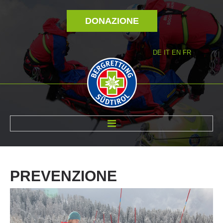
DONAZIONE
DE
IT
EN
FR
DI NOI
PREVENZIONE