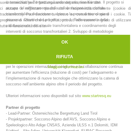
österreichische Bergrettung Landesorganisation Kärnten. Il progetto si
sono essenziali per il funzionamento del sito, mentre altri
occupa del rafforzamento della collaborazione istituzionale
ci aiutano a migliorare questo sito e l'esperienza dell'utente (cookie di
transfrontaliera del soccorso alpino e la prova di tecnologie di
tracciamento). Puoi decidere tu stesso se consentire o meno i cookie. Ti
soccorso. Obiettivi del progetto sono 1. Rafforzamento della
preghiamo di notare che se li rifiuti, potresti non essere in grado di utilizzare
collaborazione istituzionale transfrontaliera e coordinamento degli
tutte le funzionalità del sito.
interventi di soccorso transfrontalieri 2. Sviluppo di metodologie
comuni per l’introduzione e lo sviluppo di nuove tecnologie e processi
OK
3. Creazione di una regione pilota per esaminare tecnologie
innovative, secondo protocolli di test standardizzati 4. Sviluppo di
applicazioni e supporti IT per migliorare il soccorso alpino ma anche la
RIFIUTA
cooperazione sostenibile del soccorso alpino nelle zone di confine e
per le operazioni internazionali congiunte e la collaborazione continua
Maggiori informazioni
per aumentare l'efficienza (riduzione di costi) per l’adeguamento e
Stazioni del soccorso alpino
l’implementazione di nuove tecnologie che ottimizzano la catena di
soccorso nell’ambiente alpino oltre il periodo del progetto.
Ulteriori informazioni sono disponibili sul sito
www.startresq.eu
Partner di progetto
- Lead-Partner: Österreichische Bergrettung Land Tirol
- Projektpartner: Soccorso Alpino dell’AVS, Soccorso Alpino e
Speleologico Alto Adige CNSAS, Azienda ULSS n.1 Dolomiti, IDM
Südtirol – Alto Adige, Universität Klagenfurt, EURAC Research