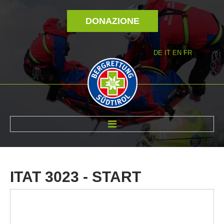
DONAZIONE
DE
IT
EN
FR
DI NOI
ITAT
3023
-
START