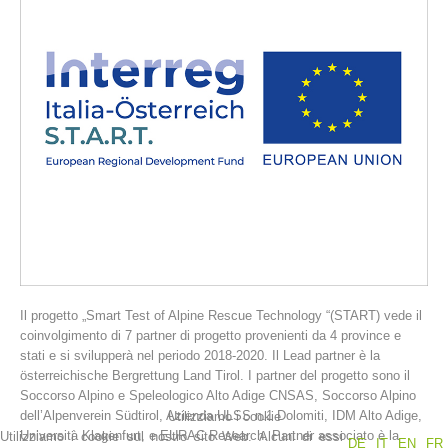
La storia
Il progetto „Smart Test of Alpine Rescue Technology “(START) vede il
coinvolgimento di 7 partner di progetto provenienti da 4 province e
stati e si svilupperà nel periodo 2018-2020. Il Lead partner è la
österreichische Bergrettung Land Tirol. I partner del progetto sono il
Soccorso Alpino e Speleologico Alto Adige CNSAS, Soccorso Alpino
dell’Alpenverein Südtirol, Azienda ULSS n.1 Dolomiti, IDM Alto Adige,
Utilizziamo i cookie
Università Klagenfurt, e EURAC Research. Partner associato è la
Utilizziamo i cookie sul nostro sito Web. Alcuni di essi
DE
IT
EN
FR