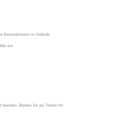
Jahresberichte
Ausbildung
ie Besonderheiten im Gelände
Prävention
PEER
ilfe ein!
ze
Kontakt
h beenden. Bleiben Sie am Telefon für