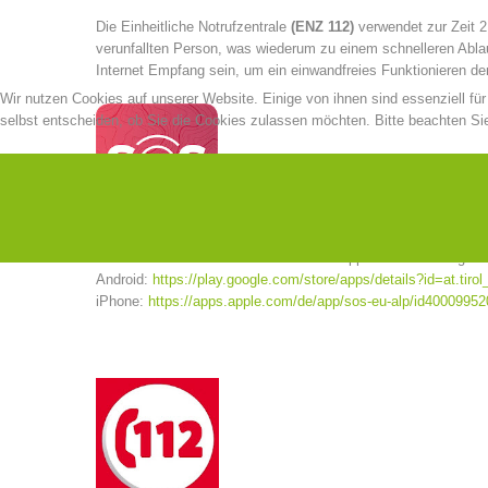
Die Einheitliche Notrufzentrale
(ENZ 112)
verwendet zur Zeit 2
verunfallten Person, was wiederum zu einem schnelleren Abla
Internet Empfang sein, um ein einwandfreies Funktionieren der
Wir nutzen Cookies auf unserer Website. Einige von ihnen sind essenziell fü
selbst entscheiden, ob Sie die Cookies zulassen möchten. Bitte beachten Sie
Die Software
"SOS EU ALP"
kann im App-Store unter folgend
Android:
https://play.google.com/store/apps/details?id=at.tirol_
iPhone:
https://apps.apple.com/de/app/sos-eu-alp/id40009952