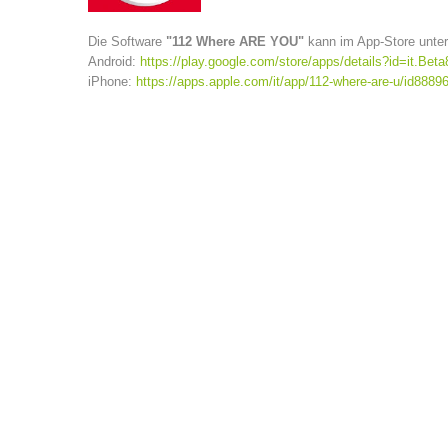
Die Software
"112 Where ARE YOU"
kann im App-Store unter
Android:
https://play.google.com/store/apps/details?id=it.Be
iPhone:
https://apps.apple.com/it/app/112-where-are-u/id8889