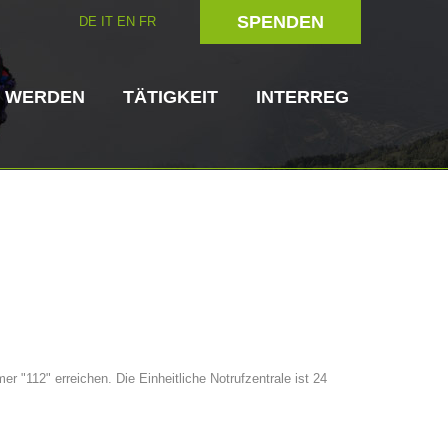
SPENDEN
DE
IT
EN
FR
D WERDEN
TÄTIGKEIT
INTERREG
Hundeführer
Helfer vor Ort
 "112" erreichen. Die Einheitliche Notrufzentrale ist 24
ttungsstellen
3023 - START
ITAT 4112 - RESYST
Vorstand