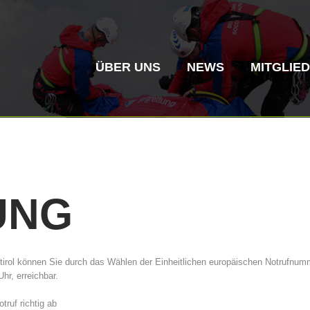
ÜBER UNS
NEWS
MITGLIE
UNG
Bergrettung
Flugrettung
tirol können Sie durch das Wählen der Einheitlichen europäischen Notrufnummer
Vereinsgeschichte
ITAT 4187
Bergre
ITAT 
hr, erreichbar.
truf richtig ab