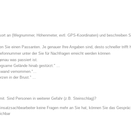
Aktuell
Mitgliedschaft
sort an (Wegnummer, Höhenmeter, evtl. GPS-Koordinaten) und beschreiben S
Pistenrettung
Canyoning
en Sie einen Passanten. Je genauer Ihre Angaben sind, desto schneller trifft H
efonnummer unter der Sie für Nachfragen erreicht werden können
enau was passiert ist.
gsame Gelände hinab gestürzt." ...
Einsät
Alarmierung
lswand vernommen."...
en in der Brust." ...
 mit. Sind Personen in weiterer Gefahr (z.B. Steinschlag)?
Einsatzsachbearbeiter keine Fragen mehr an Sie hat, können Sie das Gespräc
eichbar