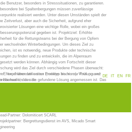
 die Benutzer, besonders in Stresssituationen, zu garantieren.
sbesondere bei Spaltenbergungen müssen zuverlässige
Jahresberichte
Formation
erpunkte realisiert werden. Unter diesen Umständen spielt der
e Zeitverlust, aber auch die Sicherheit, aufgrund eher
rovisierter Lösungen eine wichtige Rolle, wobei ein großes
besserungspotenzial gegeben ist. Projektziel: Erhöhte
herheit für die Rettungsteams bei der Bergung von Opfern
Pr
évention
PEER
ter wechselnden Winterbedingungen. Um dieses Ziel zu
eichen, ist es notwendig, neue Produkte oder technische
ungen zu finden und zu entwickeln, die im Alpenraum
gesetzt werden können. Abhängig vom Fortschritt dieser
schung wird das Ziel durch verschiedene Phasen überwacht:
ion de sauvetage
Contakt
et l’expérience utilisateur (cookies traceurs). Vous pouvez
 Entwurf über den ersten Prototyp bis hin zur Prüfung und
DE
IT
EN
FR
nctionnalités du site.
m Nachweis, dass die gefundene Lösung angemessen ist. Das
ojekt wird in zwei Bereichen im Zusammenhang mit
terrettungsaktivitäten entwickelt: eine Dampfsonde zur
rgung von Lawinenverschütteten und ein Ankersystem.
ojektpartner
Lead-Partner: Dolomiticert SCARL
rojektpartner: Bergrettungsdienst im AVS, Micado Smart
gineering