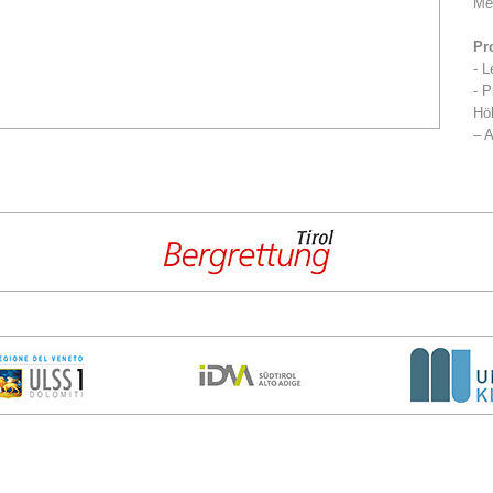
Me
Pr
- L
- P
Höh
– A