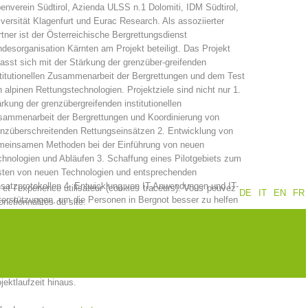
enverein Südtirol, Azienda ULSS n.1 Dolomiti, IDM Südtirol,
versität Klagenfurt und Eurac Research. Als assoziierter
Jahresberichte
Formation
tner ist der Österreichische Bergrettungsdienst
desorganisation Kärnten am Projekt beteiligt. Das Projekt
asst sich mit der Stärkung der grenzüber-greifenden
titutionellen Zusammenarbeit der Bergrettungen und dem Test
 alpinen Rettungstechnologien. Projektziele sind nicht nur 1.
Pr
évention
PEER
rkung der grenzübergreifenden institutionellen
sammenarbeit der Bergrettungen und Koordinierung von
nzüberschreitenden Rettungseinsätzen 2. Entwicklung von
meinsamen Methoden bei der Einführung von neuen
hnologien und Abläufen 3. Schaffung eines Pilotgebiets zum
ion de sauvetage
Contakt
sten von neuen Technologien und entsprechenden
satzprotokollen 4. Entwicklung von IT-Anwendungen und IT-
et l’expérience utilisateur (cookies traceurs). Vous pouvez
DE
IT
EN
FR
erstützungen, um die Personen in Bergnot besser zu helfen
nctionnalités du site.
dern auch eine nachhaltige Kooperation der Bergrettungen im
nzgebiet und für gemeinsame internationale Einsätze sowie
ammenarbeit zur effiziente (und Kosteneinsparenden)
passung und Einsatzerprobung von neue Technologien zur
imierten Rettungskette im alpinen Gelände über die
jektlaufzeit hinaus.