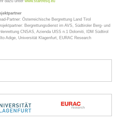
hr dazu unter
www.startresq.eu
ojektpartner
ead-Partner: Österreichische Bergrettung Land Tirol
rojektpartner: Bergrettungsdienst im AVS, Südtiroler Berg- und
lenrettung CNSAS, Azienda UlSS n.1 Dolomiti, IDM Südtirol
lto Adige, Universität Klagenfurt, EURAC Research