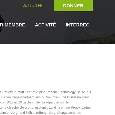
DONNER
DE
IT
EN
FR
IR MEMBRE
ACTIVITÉ
INTERREG
rien
Maître-chien
Secouriste
s Projekt "Smart Test of Alpine Rescue Technology" (START)
 sieben Projektpartnern aus 4 Provinzen und Bundesländern
s de secours
3023 - START
ITAT 4112 - RESYST
Direction
 von 2017-2020 geplant. Der Leadpartner ist der
erreichische Bergrettungsdienst Land Tirol, die Projektpartner
tiroler Berg- und Höhlenrettung, Bergrettungsdienst im