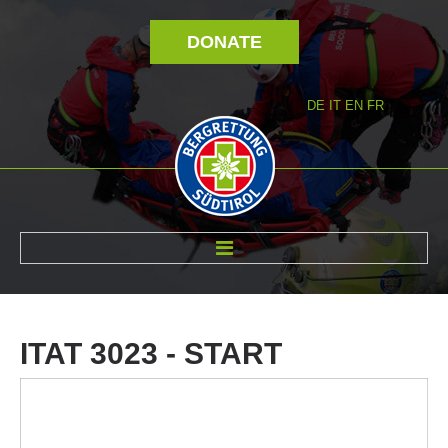
DONATE
DE
IT
EN
FR
ABOUT US
ITAT
3023
-
START