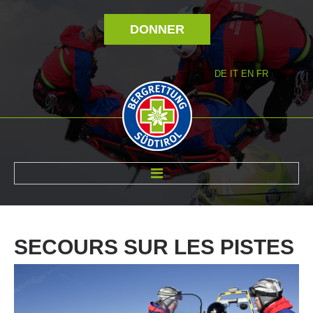
DONNER
DE
IT
EN
FR
RÉVOLTÉ NOUS
SECOURS
SUR
LES
PISTES